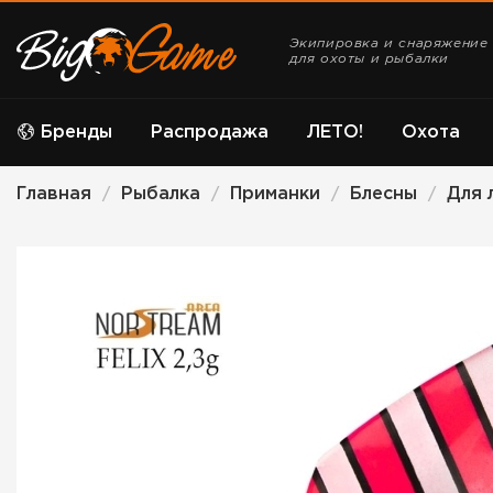
Экипировка и снаряжение
для охоты и рыбалки
Бренды
Распродажа
ЛЕТО!
Охота
Главная
Рыбалка
Приманки
Блесны
Для 
/
/
/
/