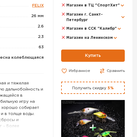
Магазин в ТЦ "СпортХит"
FELIX
Магазин г. Санкт-
26 мм
Петербург
2.6
Магазин в ССК "Калибр"
2.3
Магазин на Ленинском
63
Купить
есна колеблющаяся
Избранное
Сравнить
ная и тяжелая
Получить скидку
5%
ую дальнобойность и
ржащейся в
бильную игру на
ь хорошо собирает
 и в толще воды.
сбросы и
 г – Более
Данный размер имеет