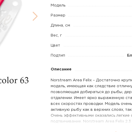
2,3
Модель
г
Размер
код
Длина, см
цв.
Вес, г
63
Цвет
Подтип
Бл
Описание
Norstream Area Felix – Достаточно круп
модель, имеющая как следствие отличн
позволяющая добираться до рыбы, де
отдалении. Имеет ярко выраженную ста
всех скоростях проводки. Модель очен
активную рыбу как в верхних слоях, так
Очень эффективными оказались легкие 
подтвичивание. Norstream Area Felix 2.3
миниатюрная и легкая версия Felix’a. 