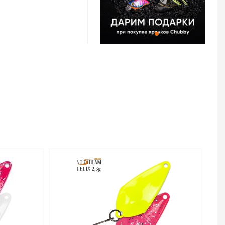
 и 2,0 г. Более
тую игру и большую
овли на течении, с
б как голавль, язь,
блавливать
с сильным течением.
есьма эффективна,
и крупные активные
Area Felix 2.0 г –
т тот же размер, что
обладает куда более
о работает на
о, эта версия
крупная навеска
ишком большие
г проявит себя в
ea Felix
сококачественной
,3 г код цв. 63 –
тернет-магазине
в Волгограде и по