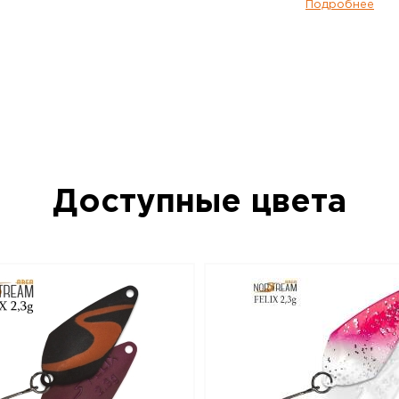
два варианта исполнения по весу – 2,3 г
Подробнее
тяжелая версия имеет менее размашис
стабильность, она лучше подходит для л
успехом применяется при ловле таких ры
хариус. Очень эффективно получится о
небольшие приямки и омуты на границе 
Впрочем, и в стоячей воде она будет в
если активность рыбы пошла на спад, 
приманки уже работают хуже. Norstream 
Самая легкая версия этой модели, имее
и Felix 2,3 г, но за счет меньшего веса 
Доступные цвета
легкой, «порхающей» игрой и стабильн
совсем медленной проводке. Безусловн
преимущественно для стоячей воды. Не
рыбы, ее невысокая активность, не сл
водоемы – вот условия, когда Felix 2,0 
наилучшем свете. Приманки Norstream Ar
изготовлены из латуни и оснащены вы
фурнитурой и крючками без бородок.
Блесна колеблющаяся NORSTREAM FELIX 2
данный товар доступен для заказа в ин
BigGame по цене 280 руб. с доставкой 