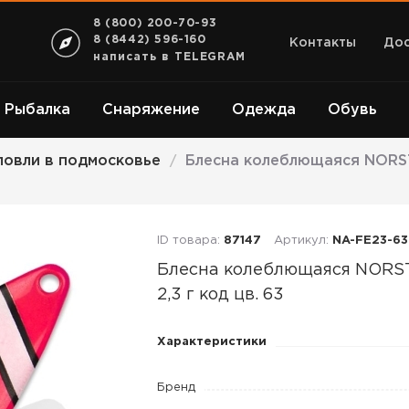
8 (800) 200-70-93
8 (8442) 596-160
Контакты
Дос
написать в TELEGRAM
Рыбалка
Снаряжение
Одежда
Обувь
ловли в подмосковье
Блесна колеблющаяся NORSTR
/
ID товара:
87147
Артикул:
NA-FE23-63
Блесна колеблющаяся NOR
2,3 г код цв. 63
Блесна
Характеристики
колеблющаяся
NORSTREAM
Бренд
FELIX