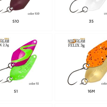
всей России. Для того, чтобы купить да
положите его в корзину или позвоните
(8442) 596-160
S10
35
S1
16M