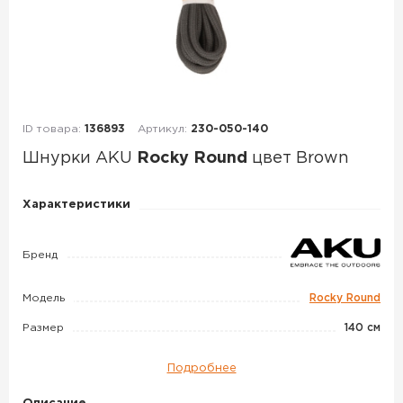
ID товара:
136893
Артикул:
230-050-140
Шнурки AKU
Rocky Round
цвет Brown
Шнурки
Характеристики
AKU
Rocky
Бренд
Round
цвет
Модель
Rocky Round
Brown
Размер
140 см
Подробнее