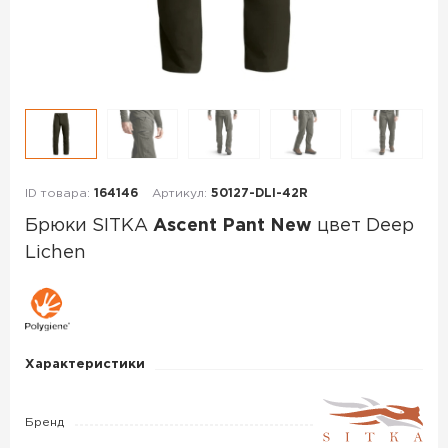
ID товара:
164146
Артикул:
50127-DLI-42R
Брюки SITKA
Ascent Pant New
цвет Deep
Lichen
Брюки
SITKA
Ascent
Характеристики
Pant
New
Бренд
цвет