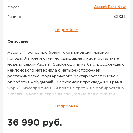
Deep
Модель
Ascent Pant New
Lichen
Размер
42X32
Подробнее
Описание
Ascent — основные брюки охотников для жаркой
погоды. Легкие и отлично «дышащие», как и остальные
модели серии Ascent, брюки сшиты из быстросохнущего
нейлонового материала с четырехсторонней
растяжимостью, подвергнутого бактериостатической
обработке Polygiene®, и сохраняют прохладу во время
жары. Низкопрофильный пояс не трет и не собирается в
складки, а колени скроены специально для активной
охоты. Точно так же как и рубашка Ascent, брюки Ascent
выводят наружу тепло и испарения тела, позволяя вам с
Подробнее
комфортом преодолевать милю за милей на охоте в
начале сезона. При желании, для дополнительной защиты
36 990 руб.
в специальные карманы на коленях можно вставить
наколенники; все карманы для улучшения вентиляции