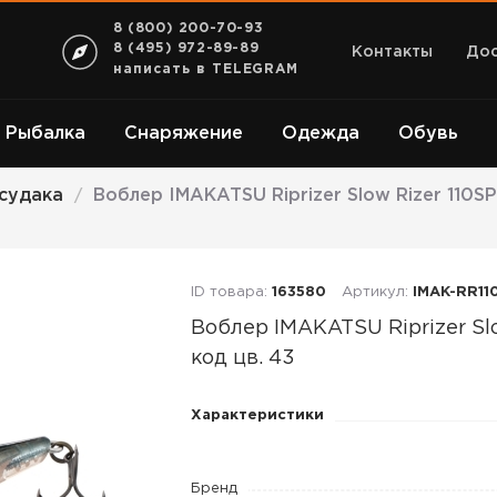
8 (800) 200-70-93
8 (495) 972-89-89
Контакты
Дос
написать в TELEGRAM
Рыбалка
Снаряжение
Одежда
Обувь
 судака
Воблер IMAKATSU Riprizer Slow Rizer 110SP
/
ID товара:
163580
Артикул:
IMAK-RR11
Воблер IMAKATSU Riprizer Slo
код цв. 43
Воблер
Характеристики
IMAKATSU
Riprizer
Бренд
Slow