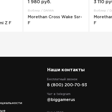
1 980 руб.
3 110 ру
Воблер / DAIWA
Воблер / 
Morethan Cross Wake Ssr-
Moretha
mi Z F
F
F
Наши контакты
Бесплатный звонок
8 (800) 200-70-93
Адрес
кий
г. Москва, ТРЦ "СпортEX" ул. 5я
Чат в telegram
аж.
Кабельная, д. 2, стр. 1, уровень 5
@biggamerus
нциальности
Режим работы
c 10:00 до 21:00
ные