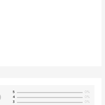
ся умеренной
полняют 5 шариков,
о степени плавучести
му типу медленно
еторопливо движется
 четко просчитали.
й рыбалке, лишь
 но не делает ее
SP код цв. 43 –
тернет-магазине
й в Москве и по всей
 товар, положите его
+7 (495) 972-89-89
5
0%
0
4
0%
3
0%