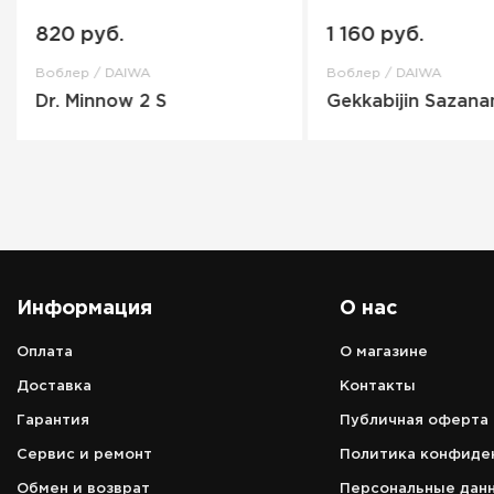
820 руб.
1 160 руб.
Воблер / DAIWA
Воблер / DAIWA
Dr. Minnow 2 S
Gekkabijin Sazana
Информация
О нас
Оплата
О магазине
Адрес
Доставка
Контакты
аэропорт Петропавловск-Камчатс
Гарантия
Публичная оферта
г. Елизово, ул. Звёздная, д. 14, 1 эт
Сервис и ремонт
Политика конфиде
Режим работы
зависит от расписания вылета/
Обмен и возврат
Персональные дан