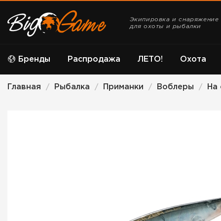
Экипировка и снаряжение
для охоты и рыбалки
Бренды
Распродажа
ЛЕТО!
Охота
Главная
Рыбалка
Приманки
Воблеры
На
/
/
/
/