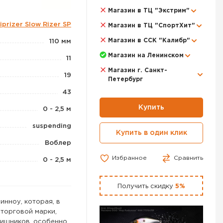
Магазин в ТЦ "Экстрим"
iprizer Slow Rizer SP
Магазин в ТЦ "СпортХит"
Магазин в ССК "Калибр"
110 мм
Магазин на Ленинском
11
Магазин г. Санкт-
19
Петербург
43
Купить
0 - 2,5 м
suspending
Купить в один клик
Воблер
Избранное
Сравнить
0 - 2,5 м
Получить скидку
5%
минноу, которая, в
 торговой марки,
хищников, особенно