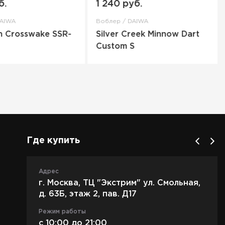
б.
1 240 руб.
DAIWA
Воблер / DAIWA
n Crosswake SSR-
Silver Creek Minnow Dart
Custom S
Где купить
Адрес
г. Москва, ТЦ "Экстрим" ул. Смольная,
д. 63Б, этаж 2, пав. Д17
Режим работы
c 10:00 до 21:00