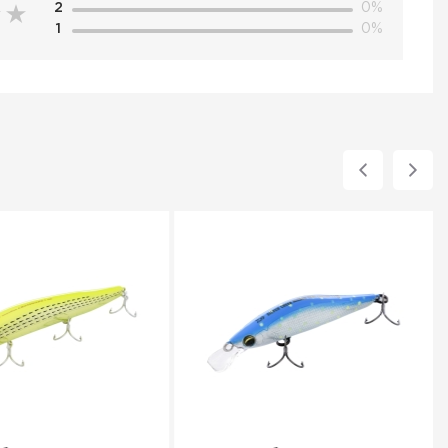
2
0%
1
0%