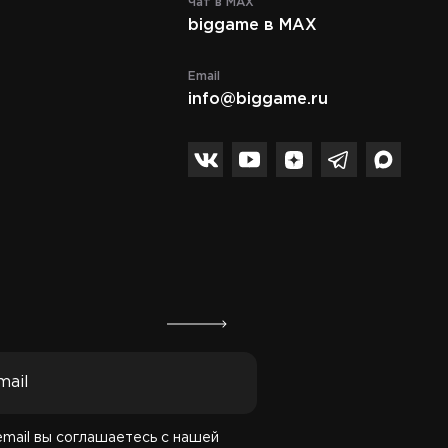
Чат в MAX
biggame в MAX
Телефон
8 (495) 972-89-89
Email
info@biggame.ru
Спасибо за подписку!
email вы соглашаетесь с нашей