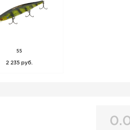
создаваемый воблером, характеризует
громкостью. Функцию «погремушки» вы
заключенных в специальную капсулу. П
данный minnow относится к новомодно
всплывающих приманок. На паузе он н
к поверхности. Педантичные японцы все
Поводок-струна, обязательный в щучье
замедляет скорость всплытия приманки,
суспендером.
55
Воблер IMAKATSU Riprizer Slow Rizer 110
2 235 руб.
данный товар доступен для заказа в ин
BigGame по цене 2 235 руб. с доставко
России. Для того, чтобы купить данный
в корзину или позвоните по телефону 
0.