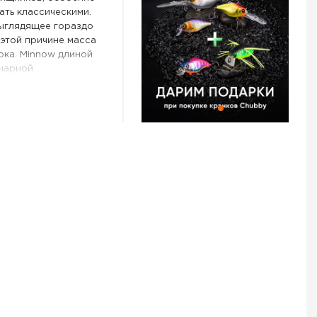
ать классическими.
выглядящее гораздо
 этой причине масса
сока. Minnow длиной
онарной
ет. При этом за счет
намики он неплохо
 можно смело назвать
тание великолепного
лсов. Приманка не
гие минноу. Впрочем,
ужно. «Рипрайзер»
гося в
ешно плывущего по
н активно
оками и показывая
 рекомендуется для
доемах. Шум,