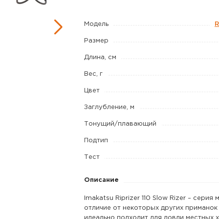
Rizer
110SP
Модель
R
код
Размер
цв.
Длина, см
43
Вес, г
Цвет
Заглубление, м
Тонущий/плавающий
Подтип
Тест
Описание
Imakatsu Riprizer 110 Slow Rizer – серия 
отличие от некоторых других приманок
идеально подходит для ловли местных 