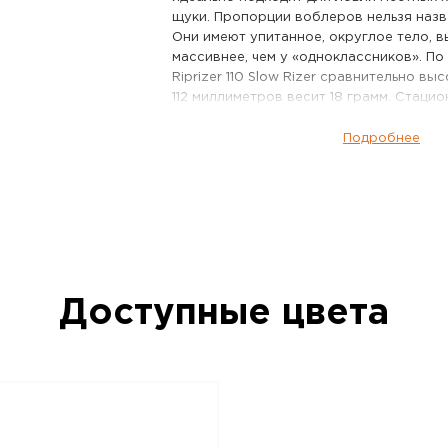
щуки. Пропорции воблеров нельзя назв
Они имеют упитанное, округлое тело, 
массивнее, чем у «одноклассников». По
Riprizer 110 Slow Rizer сравнительно вы
112 миллиметров весит 18 грамм. Стаци
дальнобойной системы на его «борту» н
приличного веса и оптимальной аэроди
Подробнее
летит.
Воблер Imakatsu Riprizer 110 Slow Rizer
королем твичинга. Его игра – это соче
роллинга и умеренных по амплитуде га
ходит по сторонам так широко, как дру
с учетом авторской задумки это и не н
имитирует небольшого малька, кормяще
Доступные цвета
подповерхностном горизонте или несп
своим делам. После рывка удилищем, о
поворачивается вокруг оси, сверкая б
брюшко.
Купить Imakatsu Riprizer 110 Slow Rizer
ловли «зубастой» в запрессованных во