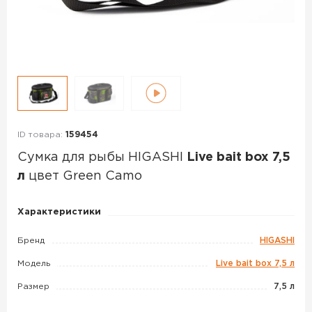
ID товара:
159454
Сумка для рыбы HIGASHI
Live bait box 7,5
л
цвет Green Camo
Сумка
Характеристики
для
рыбы
Бренд
HIGASHI
HIGASHI
Модель
Live bait box 7,5 л
Live
Размер
7,5 л
bait