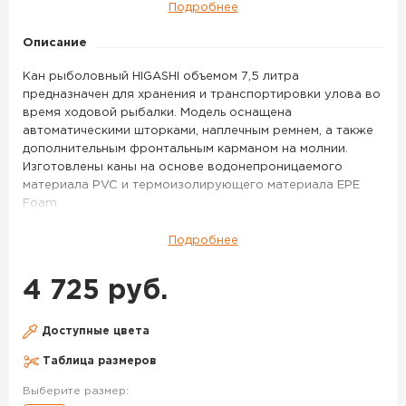
box
Подробнее
7,5
Описание
л
цвет
Кан рыболовный HIGASHI объемом 7,5 литра
Green
предназначен для хранения и транспортировки улова во
время ходовой рыбалки. Модель оснащена
Camo
автоматическими шторками, наплечным ремнем, а также
дополнительным фронтальным карманом на молнии.
Изготовлены каны на основе водонепроницаемого
материала PVC и термоизолирующего материала EPE
Foam.
Данный кан поможет сохранить Ваш улов свежим и
безопасным при транспортировке.
Подробнее
Удобный и безопасный кан
Благодаря автоматическим шторкам, улов, при
4 725 руб.
переворачивании сумки, останется в ней.
Сумка для рыбы HIGASHI Live bait box 7,5 л цвет Green
Доступные цвета
Camo – данный товар доступен для заказа в интернет-
магазине BigGame по цене 4 725 руб. с доставкой в
Таблица размеров
Москве и по всей России. Для того, чтобы купить данный
Выберите размер:
товар, положите его в корзину или позвоните по