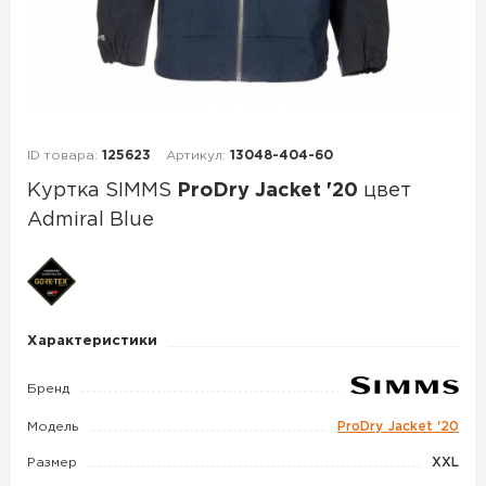
ID товара:
125623
Артикул:
13048-404-60
Куртка SIMMS
ProDry Jacket '20
цвет
Admiral Blue
Куртка
SIMMS
ProDry
Характеристики
Jacket
'20
Бренд
цвет
Модель
ProDry Jacket '20
Admiral
Blue
Размер
XXL