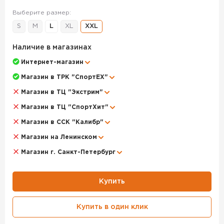
положите его в корзину или позвоните по телефону +7
(495) 972-89-89
Выберите размер:
S
M
L
XL
XXL
Наличие в магазинах
Интернет-магазин
Магазин в ТРК "СпортЕХ"
Магазин в ТЦ "Экстрим"
Магазин в ТЦ "СпортХит"
Магазин в ССК "Калибр"
Магазин на Ленинском
Магазин г. Санкт-Петербург
Купить
Купить в один клик