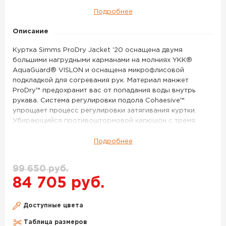
Подробнее
Описание
Куртка Simms ProDry Jacket '20 оснащена двумя
большими нагрудными карманами на молниях YKK®
AquaGuard® VISLON и оснащена микрофлисовой
подкладкой для согревания рук. Материал манжет
ProDry™ предохранит вас от попадания воды внутрь
рукава. Система регулировки подола Cohaesive™
упрощает процесс регулировки затягивания куртки.
Убирающийся противоштормовой капюшон с тремя
вариантами подгонки спасет вас от ненастья. Благодаря
водонепроницаемому надежному материалу с
Подробнее
мембраной GORE-TEX® Pro Shell вы сможете спокойно
отправиться, как на рыбалку в океане, так и в поездку за
99 650 руб.
лососем.
84 705 руб.
Куртка SIMMS ProDry Jacket '20 цвет Admiral Blue –
данный товар доступен для заказа в интернет-магазине
Доступные цвета
BigGame по цене 84 705 руб. с доставкой в Москве и по
всей России. Для того, чтобы купить данный товар,
Таблица размеров