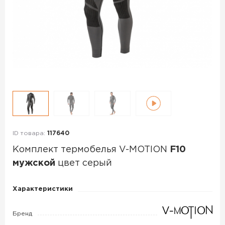
ID товара:
117640
Комплект термобелья V-MOTION
F10
мужской
цвет серый
Комплект
Характеристики
термобелья
V-
Бренд