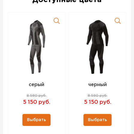
Доступные цвета
термобелье полностью повторяет форму тела, что
обеспечивает абсолютную свободу и комфорт в
движени
Комплект термобелья V-MOTION F10 мужской цвет серый
– данный товар доступен для заказа в интернет-магазине
BigGame по цене 5 150 руб. с доставкой в Москве и по
всей России. Для того, чтобы купить данный товар,
положите его в корзину или позвоните по телефону +7
(495) 972-89-89
серый
черный
8 580 руб.
8 580 руб.
5 150 руб.
5 150 руб.
Выбрать
Выбрать