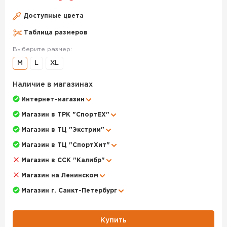
видами спорта - разгружает мышцы. Каждую модель
термобелья тестируют профессиональные спортсмены
Доступные цвета
из сборной России.
Таблица размеров
Комплект поставляется в фирменной коробке, с
Выберите размер:
описанием всех технологий термобелья.
M
L
XL
Функциональные особенности:
Наличие в магазинах
терморегуляционная функция;
Интернет-магазин
система воздушных каналов, позволяющая коже дышать;
отсутствуют боковые швы, анатомические
Магазин в ТРК "СпортЕХ"
запатентованные швы на рукавах ActiveseamTM;
Магазин в ТЦ "Экстрим"
3D структура обеспечивает полный комфорт и свободу
в движении, обеспечивает поддержку мышц;
Магазин в ТЦ "СпортХит"
система активного влагоотведения;
Магазин в ССК "Калибр"
препятствование образованию бактерий;
гипоаллергенно и экологично;
Магазин на Ленинском
антистатично;
Магазин г. Санкт-Петербург
хорошо тянется.
Подойдет для:
Купить
лыжи (беговые, горные);