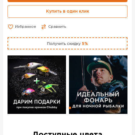
бег;
футбол, хоккей и т.д;
Купить в один клик
активный отдых;
повседневное использование.
Избранное
Сравнить
Технологии V-MOTION F-10:
Получить скидку
5%
Dehydration System: применяется в местах
максимального потоотделения. Система вытесняет влагу
на внешний слой термобелья, что поволяет оставаться
сухим даже в экстремальных условиях
Air condition system: система воздушных каналов,
которые расположены на спине и груди, обеспечивает
естественное поступление воздуха к коже, оптимизируя
теплообмен, и одновременно создает воздушную
преграду для холода, позволяя спортсмену оставаться
сухим даже в самых экстремальных условиях
Compression: продуманная система компрессии
улучшает циркуляцию крови, защищает и стимулирует
мышцы спортсмена, увеличивая их производительность
3D Construction: благодаря такой конструкции и
анатомическим зонам с различными типами вязки,