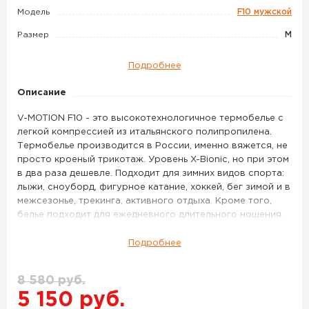
MOTION
Модель
F10 мужской
F10
мужской
Размер
M
цвет
Подробнее
серый
Описание
V-MOTION F10 - это высокотехнологичное термобелье с
легкой компрессией из итальянского полипропилена.
Термобелье производится в России, именно вяжется, не
просто кроеный трикотаж. Уровень X-Bionic, но при этом
в два раза дешевле. Подходит для зимних видов спорта:
лыжи, сноуборд, фигурное катание, хоккей, бег зимой и в
межсезонье, трекинга, активного отдыха. Кроме того,
белье подходит для ежедневного длительного ношения.
Благодаря уникальному сочетанию современных
технологичных материалов и функционального дизайна
Подробнее
термобелье быстро выводит излишки влаги, обеспечивая
оптимальный микроклимат. V-Motion полностью
8 580 руб.
повторяет форму тела (анатомический рельеф) и
5 150 руб.
создает максимальный комфорт при занятии активными