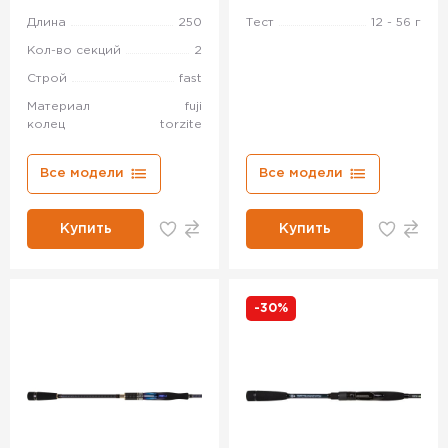
Длина
250
Тест
12 - 56 г
Кол-во секций
2
Строй
fast
Материал
fuji
колец
torzite
Все модели
Все модели
Купить
Купить
-30%