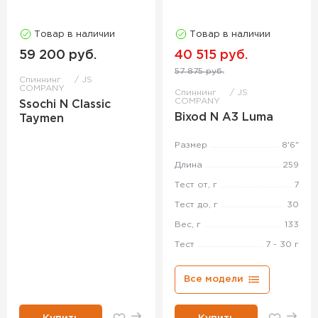
Товар в наличии
Товар в наличии
59 200 руб.
40 515 руб.
57 875 руб.
Спиннинг
JS
COMPANY
Спиннинг
JS
COMPANY
Ssochi N Classic
Bixod N A3 Luma
Taymen
Размер
8'6"
Длина
259
Тест от, г
7
Тест до, г
30
Вес, г
133
Тест
7 - 30 г
Все модели