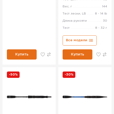
Вес, г
144
Тест лески, LB
8 - 14 lb
Длина рукояти
30
Тест
8 - 32 г
Все модели
Купить
Купить
-50%
-30%