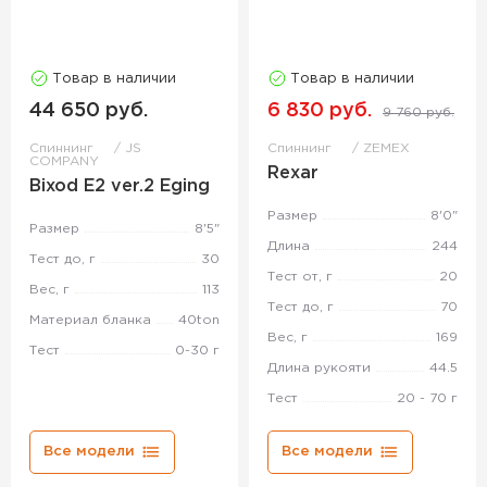
Товар в наличии
Товар в наличии
44 650 руб.
6 830 руб.
9 760 руб.
Спиннинг
JS
Спиннинг
ZEMEX
COMPANY
Rexar
Bixod E2 ver.2 Eging
Размер
8'0"
Размер
8'5"
Длина
244
Тест до, г
30
Тест от, г
20
Вес, г
113
Тест до, г
70
Материал бланка
40ton
Вес, г
169
Тест
0-30 г
Длина рукояти
44.5
Тест
20 - 70 г
Все модели
Все модели