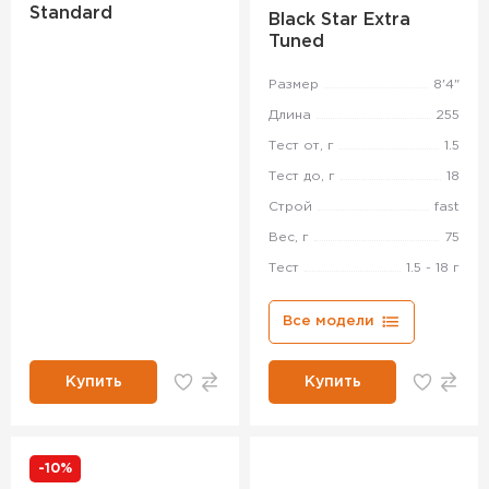
Standard
Black Star Extra
Tuned
Размер
8'4"
Длина
255
Тест от, г
1.5
Тест до, г
18
Строй
fast
Вес, г
75
Тест
1.5 - 18 г
Все модели
Купить
Купить
-10%