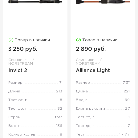
Товар в наличии
Товар в наличии
3 250 руб.
2 890 руб.
Спиннинг
Спиннинг
NORSTREAM
NORSTREAM
Invict 2
Alliance Light
Размер
7'
Размер
7'3"
Длина
213
Длина
221
Тест от, г
8
Вес, г
99
Тест до, г
32
Длина рукояти
27
Строй
fast
Тест от, г
1
Вес, г
136
Тест до, г
7
Кол-во колец
8
Тест
1 - 7 г