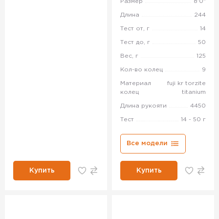
Размер
8'0"
Длина
244
Тест от, г
14
Тест до, г
50
Вес, г
125
Кол-во колец
9
Материал
fuji kr torzite
колец
titanium
Длина рукояти
4450
Тест
14 - 50 г
Все модели
Купить
Купить