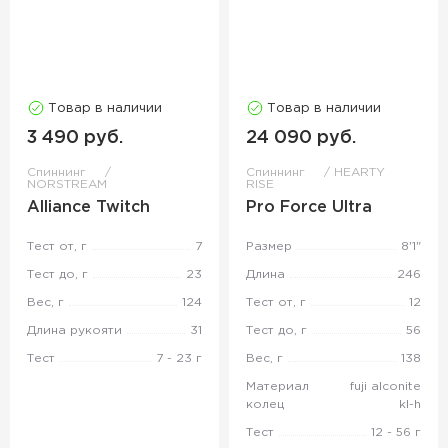
Товар в наличии
Товар в наличии
3 490 руб.
24 090 руб.
Спиннинг
Спиннинг
HEARTY
NORSTREAM
RISE
Alliance Twitch
Pro Force Ultra
Тест от, г
7
Размер
8'1"
Тест до, г
23
Длина
246
Вес, г
124
Тест от, г
12
Длина рукояти
31
Тест до, г
56
Тест
7 - 23 г
Вес, г
138
Материал
fuji alconite
колец
kl-h
Тест
12 - 56 г