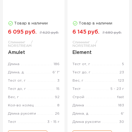
Товар в наличии
Товар в наличии
6 095 руб.
6 145 руб.
7 620 руб.
7 680 руб.
Спиннинг
Спиннинг
NORSTREAM
NORSTREAM
Amulet
Element
Длина
186
Тест от, г
5
Длина, д.
6' 1"
Тест до, г
23
Тест от, г
3
Вес, г
123
Тест до, г
15
Тест
5 - 23 г
Вес, г
92
Строй
fast
Кол-во колец
8
Длина
183
Длина рукояти
26
Длина, д.
6'
Тест
3 - 15 г
Длина рукояти
30