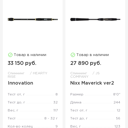
Товар в наличии
Товар в наличии
33 150 руб.
27 890 руб.
Спиннинг
HEARTY
Спиннинг
JS
RISE
COMPANY
Innovation
Nixx Maverick ver2
Тест от, г
8
Размер
8'0"
Тест до, г
32
Длина
244
Вес, г
117
Тест от, г
12
Тест
8 - 32 г
Тест до, г
56
Кол-во колец
9
Вес, г
123