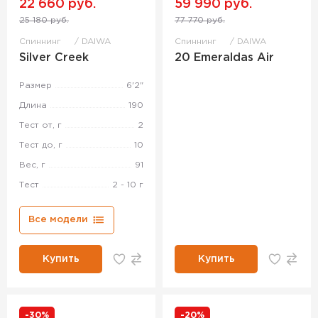
22 660 руб.
59 990 руб.
25 180 руб.
77 770 руб.
Спиннинг
DAIWA
Спиннинг
DAIWA
Silver Creek
20 Emeraldas Air
Размер
6'2"
Длина
190
Тест от, г
2
Тест до, г
10
Вес, г
91
Тест
2 - 10 г
Все модели
Купить
Купить
-30%
-20%