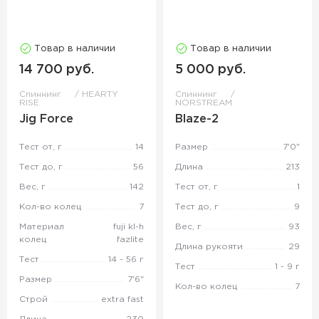
Товар в наличии
Товар в наличии
14 700 руб.
5 000 руб.
Спиннинг
HEARTY
Спиннинг
RISE
NORSTREAM
Jig Force
Blaze-2
Тест от, г
14
Размер
7'0"
Тест до, г
56
Длина
213
Вес, г
142
Тест от, г
1
Кол-во колец
7
Тест до, г
9
Материал
fuji kl-h
Вес, г
93
колец
fazlite
Длина рукояти
29
Тест
14 - 56 г
Тест
1 - 9 г
Размер
7'6"
Кол-во колец
7
Строй
extra fast