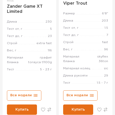
RISE
Viper Trout
Zander Game XT
Limited
Размер
6'8"
Длина
203
Длина
230
Тест от, г
1.5
Тест от, г
5
Тест до, г
7
Тест до, г
23
Строй
fast
Строй
extra fast
Вес, г
96
Вес, г
116
Материал
skyflex
Материал
графит
бланка
36ton
бланка
torayca t1100g
Материал колец
sic
Тест
5 - 23 г
Длина рукояти
29
Тест
1.5 - 7 г
Все модели
Все модели
Купить
Купить