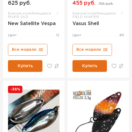
625 руб.
455 руб.
755 руб.
Блесна колеблющаяся
Блесна колеблющаяся
RIVER OLD
FIELD HUNTER
New Satellite Vespa
Vasus Shell
Цвет
12
Цвет
#11
Все модели
Все модели
Купить
Купить
-36%