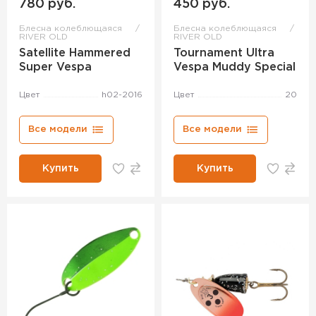
780 руб.
450 руб.
Блесна колеблющаяся
Блесна колеблющаяся
RIVER OLD
RIVER OLD
Satellite Hammered
Tournament Ultra
Super Vespa
Vespa Muddy Special
Цвет
h02-2016
Цвет
20
Все модели
Все модели
Купить
Купить