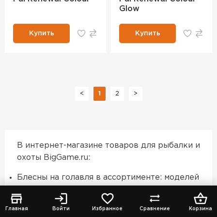
Glow
Купить
Купить
<
1
2
>
В интернет-магазине товаров для рыбалки и
охоты BigGame.ru:
Блесны на голавля в ассортименте: моделей
доступно – 87
Доставка в Москве и по всей России,
Главная
Войти
Избранное
Сравнение
Корзина
возможность самовывоза;