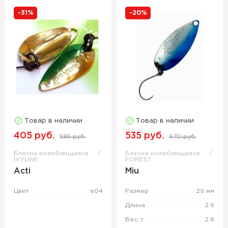
-31%
-20%
Товар в наличии
Товар в наличии
405 руб.
535 руб.
585 руб.
670 руб.
Блесна колеблющаяся
Блесна колеблющаяся
IVYLINE
FOREST
Acti
Miu
Цвет
e04
Размер
29 мм
Длина
2.9
Вес, г
2.8