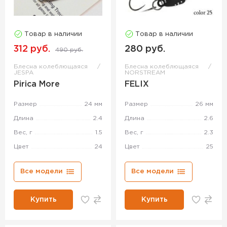
Товар в наличии
Товар в наличии
312 руб.
280 руб.
490 руб.
Блесна колеблющаяся
Блесна колеблющаяся
JESPA
NORSTREAM
Pirica More
FELIX
Размер
24 мм
Размер
26 мм
Длина
2.4
Длина
2.6
Вес, г
1.5
Вес, г
2.3
Цвет
24
Цвет
25
Все модели
Все модели
Купить
Купить