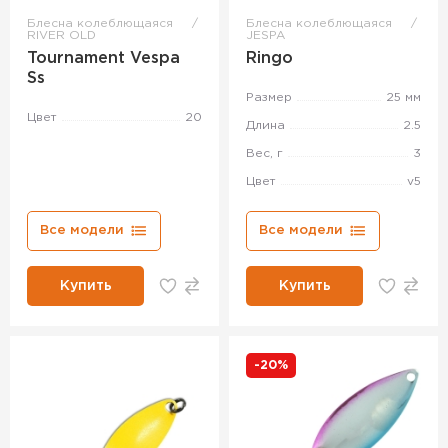
Блесна колеблющаяся
Блесна колеблющаяся
RIVER OLD
JESPA
Tournament Vespa
Ringo
Ss
Размер
25 мм
Цвет
20
Длина
2.5
Вес, г
3
Цвет
v5
Все модели
Все модели
Купить
Купить
-20%