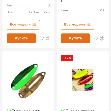
Ii
Вес, г
2
Цвет
09
Цвет
tackey melon
Все модели
Все модели
Купить
Купить
-42%
Товар в наличии
Товар в наличии