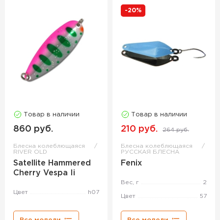
-20%
Товар в наличии
Товар в наличии
860 руб.
210 руб.
264 руб.
Блесна колеблющаяся
Блесна колеблющаяся
RIVER OLD
РУССКАЯ БЛЕСНА
Satellite Hammered
Fenix
Cherry Vespa Ii
Вес, г
2
Цвет
h07
Цвет
57