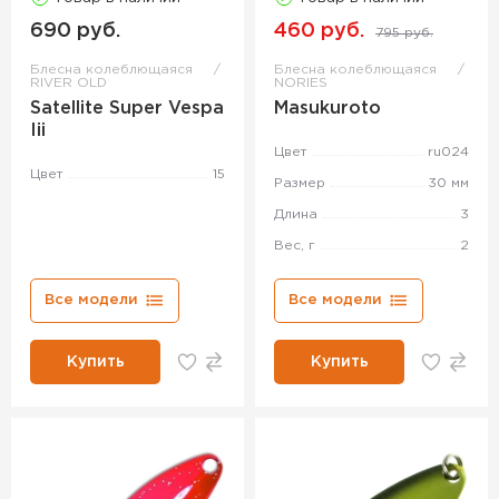
690 руб.
460 руб.
795 руб.
Блесна колеблющаяся
Блесна колеблющаяся
RIVER OLD
NORIES
Satellite Super Vespa
Masukuroto
Iii
Цвет
ru024
Цвет
15
Размер
30 мм
Длина
3
Вес, г
2
Все модели
Все модели
Купить
Купить