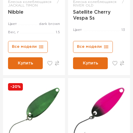
Блесна колеблющаяся
Блесна колеблющаяся
JACKALL TIMON
RIVER OLD
Nibble
Satellite Cherry
Vespa Ss
Цвет
dark brown
Цвет
13
Вес, г
1.5
Все модели
Все модели
Купить
Купить
-20%