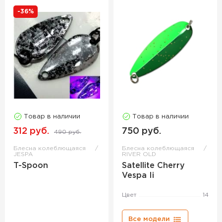
-36%
Товар в наличии
Товар в наличии
312 руб.
750 руб.
490 руб.
Блесна колеблющаяся
Блесна колеблющаяся
JESPA
RIVER OLD
T-Spoon
Satellite Cherry
Vespa Ii
Цвет
14
Все модели