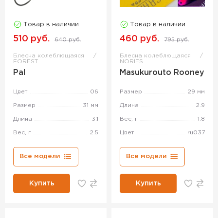
Товар в наличии
Товар в наличии
510 руб.
460 руб.
640 руб.
795 руб.
Блесна колеблющаяся
Блесна колеблющаяся
FOREST
NORIES
Pal
Masukurouto Rooney
Цвет
06
Размер
29 мм
Размер
31 мм
Длина
2.9
Длина
3.1
Вес, г
1.8
Вес, г
2.5
Цвет
ru037
Все модели
Все модели
Купить
Купить