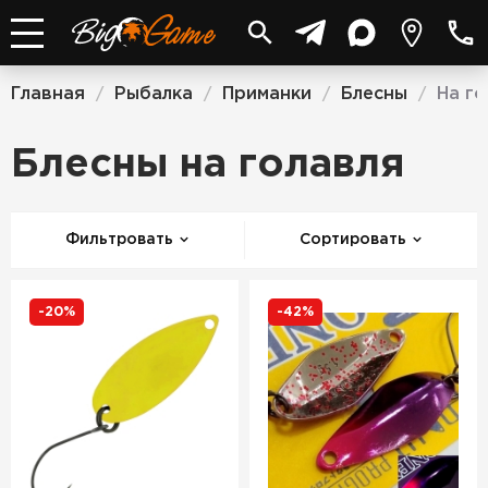
Главная
Рыбалка
Приманки
Блесны
На го
/
/
/
/
Блесны на голавля
Фильтровать
Сортировать
-20%
-42%