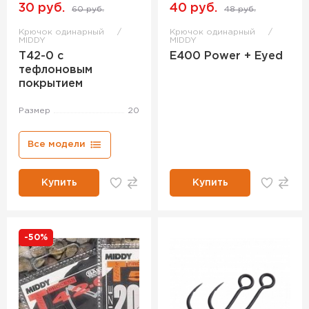
30 руб.
40 руб.
60 руб.
48 руб.
Крючок одинарный
Крючок одинарный
MIDDY
MIDDY
T42-0 с
E400 Power + Eyed
тефлоновым
покрытием
Размер
20
Все модели
Купить
Купить
-50%