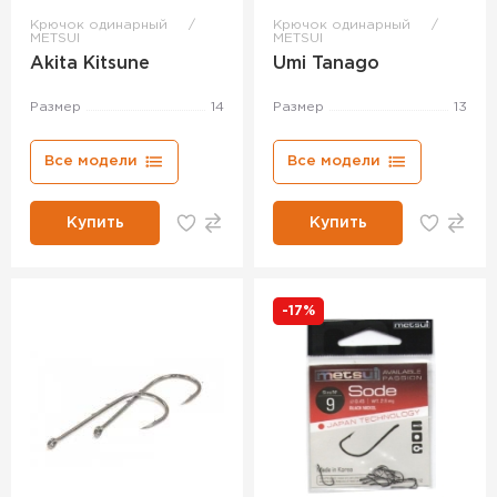
Крючок одинарный
Крючок одинарный
METSUI
METSUI
Akita Kitsune
Umi Tanago
Размер
14
Размер
13
Все модели
Все модели
Купить
Купить
-17%