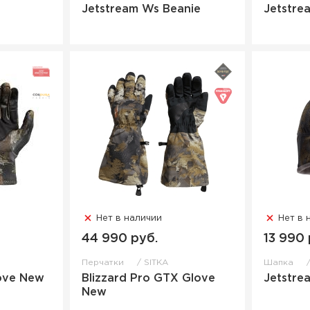
Jetstream Ws Beanie
Jetstre
Нет в наличии
Нет в 
44 990 руб.
13 990 
Перчатки
SITKA
Шапка
ove New
Blizzard Pro GTX Glove
Jetstre
New