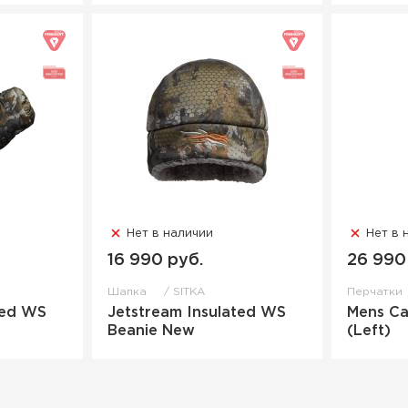
Нет в наличии
Нет в 
16 990 руб.
26 990
Шапка
SITKA
Перчатки
ted WS
Jetstream Insulated WS
Mens Ca
Beanie New
(Left)