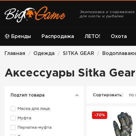
Экипировка и снаряжение
для охоты и рыбалки
Бренды
Распродажа
ЛЕТО!
Охота
Главная
Одежда
SITKA GEAR
Водоплаваю
/
/
/
Аксессуары Sitka Gea
Подтип товара
Сортировать:
по
Маска для лица
-70%
Муфта
Перчатка-муфта