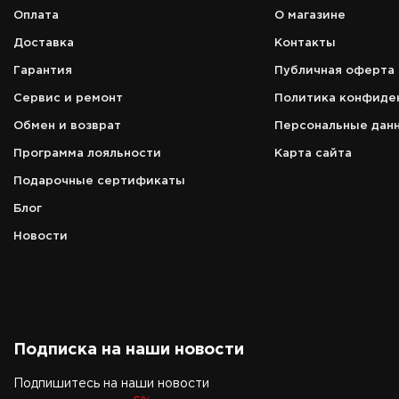
Оплата
О магазине
Адрес
Доставка
Контакты
л. 5я
г. Москва, ТЦ "Экстрим" ул. Смо
Гарантия
Публичная оферта
вень 5
д. 63Б, этаж 2, пав. Д17
Сервис и ремонт
Политика конфиде
Режим работы
c 10:00 до 21:00
Обмен и возврат
Персональные дан
Программа лояльности
Карта сайта
Телефон
8 (495) 972-89-89
Подарочные сертификаты
Блог
Новости
Подписка на наши новости
Подпишитесь на наши новости