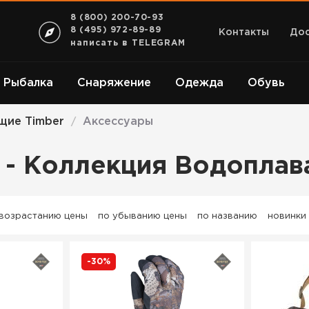
8 (800) 200-70-93
8 (495) 972-89-89
Контакты
Дос
написать в TELEGRAM
Рыбалка
Снаряжение
Одежда
Обувь
щие Timber
Аксессуары
/
r - Коллекция Водопла
 возрастанию цены
по убыванию цены
по названию
новинки
-30%