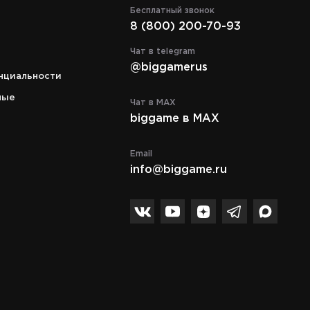
Бесплатный звонок
8 (800) 200-70-93
Адрес
льная,
г. Москва, ТВК "Спорт-Хит"
Чат в telegram
Сколковское ш., д. 31/1, 4 этаж, пав. 
@biggamerus
нциальности
Режим работы
c 10:00 до 21:00
ные
Чат в MAX
biggame в MAX
Телефон
8 (495) 972-89-89
Email
info@biggame.ru
Спасибо за подписку!