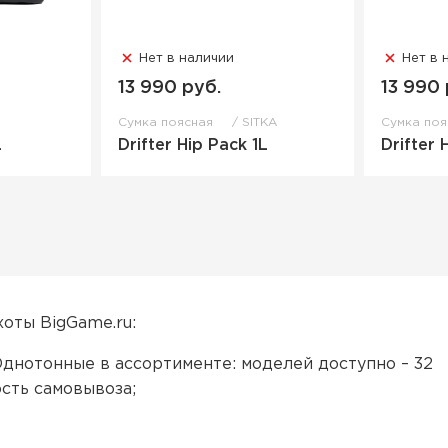
Нет в наличии
Нет в 
13 990 руб.
13 990 
Сумка поясная
SITKA
Сумка по
L
Drifter Hip Pack 1L
Drifter 
хоты BigGame.ru:
 Однотонные в ассортименте: моделей доступно – 32
ость самовывоза;