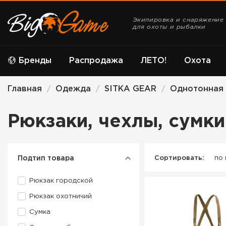
Экипировка и снаряжение
для охоты и рыбалки
Бренды
Распродажа
ЛЕТО!
Охота
Главная
Одежда
SITKA GEAR
Однотонная
/
/
/
Рюкзаки, чехлы, сумки
Подтип товара
Сортировать:
по
Рюкзак городской
Рюкзак охотничий
Сумка