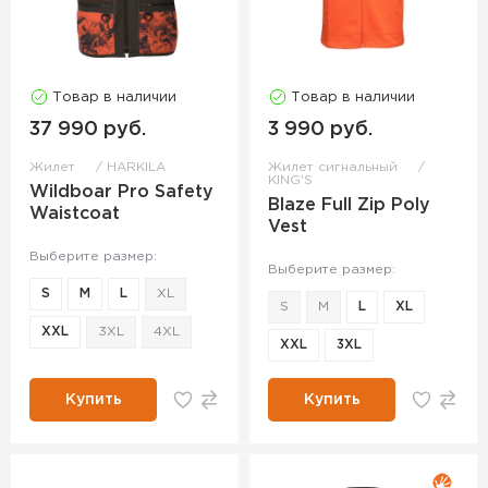
Товар в наличии
Товар в наличии
37 990 руб.
3 990 руб.
Жилет
HARKILA
Жилет сигнальный
KING'S
Wildboar Pro Safety
Blaze Full Zip Poly
Waistcoat
Vest
Выберите размер:
Выберите размер:
S
M
L
XL
S
M
L
XL
XXL
3XL
4XL
XXL
3XL
Купить
Купить