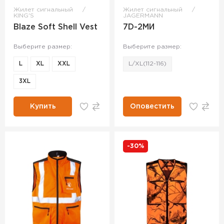
Жилет сигнальный
Жилет сигнальный
KING'S
JAGERMANN
Blaze Soft Shell Vest
7D-2MИ
Выберите размер:
Выберите размер:
L
XL
XXL
L/XL(112-116)
3XL
Купить
Оповестить
-30%