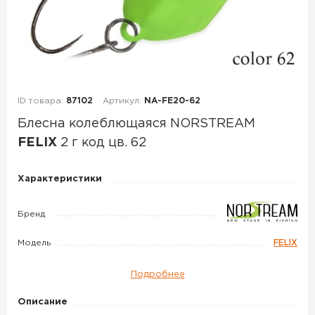
ID товара:
87102
Артикул:
NA-FE20-62
Блесна колеблющаяся NORSTREAM
FELIX
2 г код цв. 62
Блесна
Характеристики
колеблющаяся
NORSTREAM
Бренд
FELIX
Модель
FELIX
2
г
Подробнее
код
цв.
Описание