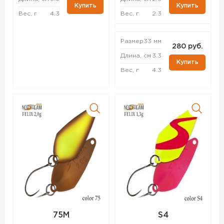
Купить
Купить
Вес, г
4.3
Вес, г
2.3
Размер
33 мм
280 руб.
Длина, см
3.3
Купить
Вес, г
4.3
75M
S4