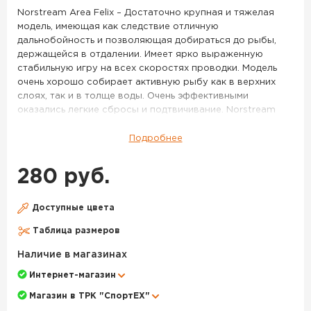
62
Norstream Area Felix – Достаточно крупная и тяжелая
модель, имеющая как следствие отличную
дальнобойность и позволяющая добираться до рыбы,
держащейся в отдалении. Имеет ярко выраженную
стабильную игру на всех скоростях проводки. Модель
очень хорошо собирает активную рыбу как в верхних
слоях, так и в толще воды. Очень эффективными
оказались легкие сбросы и подтвичивание. Norstream
Area Felix 2.3 г – Более миниатюрная и легкая версия
Felix’a. Данный размер имеет два варианта исполнения
Подробнее
по весу – 2,3 г и 2,0 г. Более тяжелая версия имеет менее
размашистую игру и большую стабильность, она лучше
280 руб.
подходит для ловли на течении, с успехом применяется
при ловле таких рыб как голавль, язь, хариус. Очень
эффективно получится облавливать небольшие приямки
Доступные цвета
и омуты на границе с сильным течением. Впрочем, и в
Таблица размеров
стоячей воде она будет весьма эффективна, если
активность рыбы пошла на спад, и крупные активные
Наличие в магазинах
приманки уже работают хуже. Norstream Area Felix 2.0 г –
Интернет-магазин
Самая легкая версия этой модели, имеет тот же размер,
что и Felix 2,3 г, но за счет меньшего веса обладает куда
Магазин в ТРК "СпортЕХ"
более легкой, «порхающей» игрой и стабильно работает