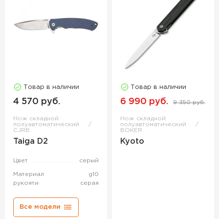
Товар в наличии
Товар в наличии
4 570 руб.
6 990 руб.
9 350 руб.
Нож складной
Нож складной
полуавтоматический
полуавтоматический
CJRB
BOKER
Taiga D2
Kyoto
Цвет
серый
Материал
g10
рукояти
серая
Все модели