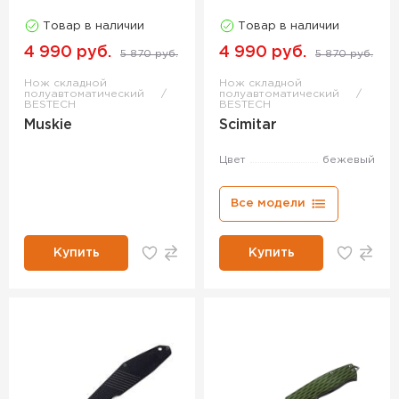
Товар в наличии
Товар в наличии
4 990 руб.
4 990 руб.
5 870 руб.
5 870 руб.
Нож складной
Нож складной
полуавтоматический
полуавтоматический
BESTECH
BESTECH
Muskie
Scimitar
Цвет
бежевый
Все модели
Купить
Купить