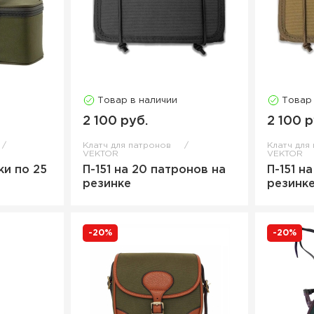
Товар в наличии
Товар
2 100 руб.
2 100 р
Клатч для патронов
Клатч для
VEKTOR
VEKTOR
ки по 25
П-151 на 20 патронов на
П-151 н
резинке
резинк
-20%
-20%