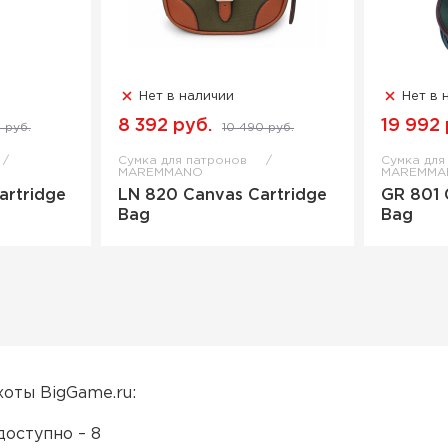
Нет в наличии
Нет в 
8 392 руб.
19 992 
 руб.
10 490 руб.
Сумка для патронов
Сумка для
MAREMMANO
MAREMMA
artridge
LN 820 Canvas Cartridge
GR 801 
Bag
Bag
хоты BigGame.ru:
доступно – 8