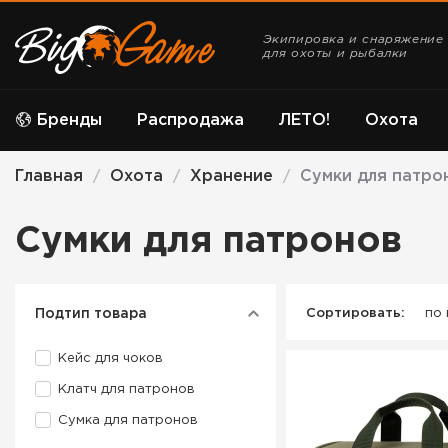
Экипировка и снаряжение
для охоты и рыбалки
Бренды
Распродажа
ЛЕТО!
Охота
Главная
Охота
Хранение
Сумки для патро
/
/
/
Сумки для патронов
Подтип товара
Сортировать:
по
Кейс для чоков
Клатч для патронов
Сумка для патронов