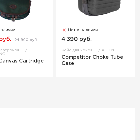
наличии
Нет в наличии
руб.
4 390 руб.
24 990 руб.
 патронов
Кейс для чоков
ALLEN
NO
Competitor Choke Tube
Canvas Cartridge
Case