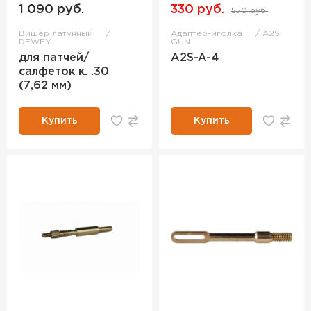
1 090 руб.
330 руб.
550 руб.
Вишер латунный
Адаптер-иголка
A2S
DEWEY
GUN
для патчей/
A2S-A-4
салфеток к. .30
(7,62 мм)
Купить
Купить