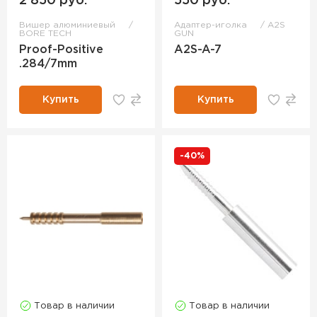
2 850 руб.
550 руб.
Вишер алюминиевый
Адаптер-иголка
A2S
BORE TECH
GUN
Proof-Positive
A2S-A-7
.284/7mm
Купить
Купить
-40%
Товар в наличии
Товар в наличии