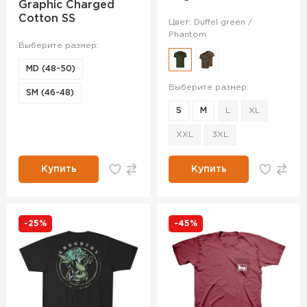
Graphic Charged
Cotton SS
Цвет: Duffel green /
Phantom
Выберите размер:
MD (48-50)
Выберите размер:
SM (46-48)
S
M
L
XL
XXL
3XL
Купить
Купить
-25%
-45%