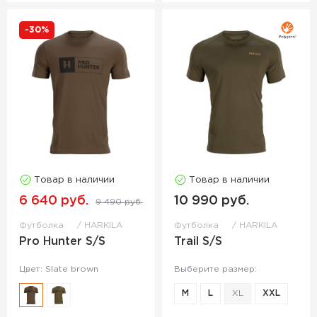
-30%
Товар в наличии
Товар в наличии
6 640 руб.
10 990 руб.
9 490 руб.
Футболка
HARKILA
Футболка
HARKILA
Pro Hunter S/S
Trail S/S
Цвет: Slate brown
Выберите размер:
M
L
XL
XXL