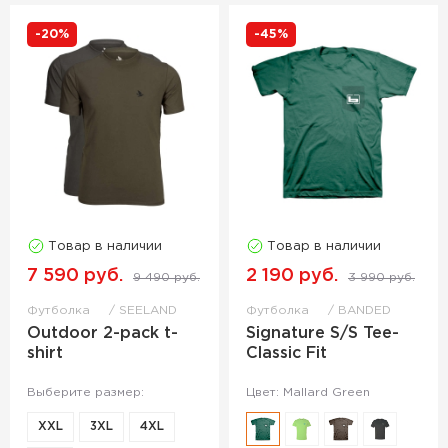
-20%
-45%
Товар в наличии
Товар в наличии
7 590 руб.
2 190 руб.
9 490 руб.
3 990 руб.
Футболка
SEELAND
Футболка
BANDED
Outdoor 2-pack t-
Signature S/S Tee-
shirt
Classic Fit
Выберите размер:
Цвет: Mallard Green
XXL
3XL
4XL