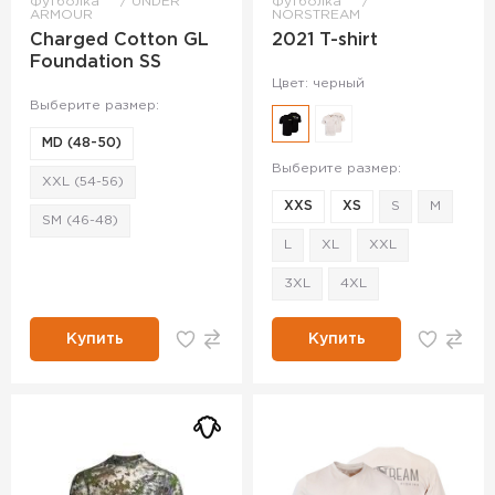
Футболка
UNDER
Футболка
ARMOUR
NORSTREAM
Charged Cotton GL
2021 T-shirt
Foundation SS
Цвет: черный
Выберите размер:
MD (48-50)
Выберите размер:
XXL (54-56)
XXS
XS
S
M
SM (46-48)
L
XL
XXL
3XL
4XL
Купить
Купить