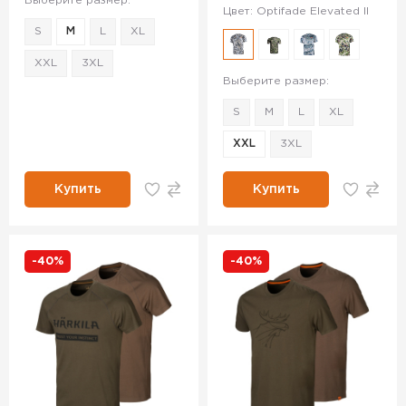
Выберите размер:
Цвет: Optifade Elevated II
S
M
L
XL
XXL
3XL
Выберите размер:
S
M
L
XL
XXL
3XL
Купить
Купить
-40%
-40%