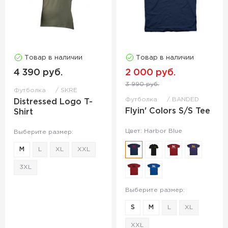
Товар в наличии
Товар в наличии
4 390 руб.
2 000 руб.
3 990 руб.
Футболка
SKRE
Футболка
BANDED
Distressed Logo T-
Flyin' Colors S/S Tee
Shirt
Цвет: Harbor Blue
Выберите размер:
M
L
XL
XXL
3XL
Выберите размер:
S
M
L
XL
XXL