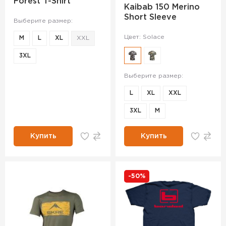
Forest T-Shirt
Kaibab 150 Merino
Short Sleeve
Выберите размер:
Цвет: Solace
M
L
XL
XXL
3XL
Выберите размер:
L
XL
XXL
3XL
М
Купить
Купить
-50%