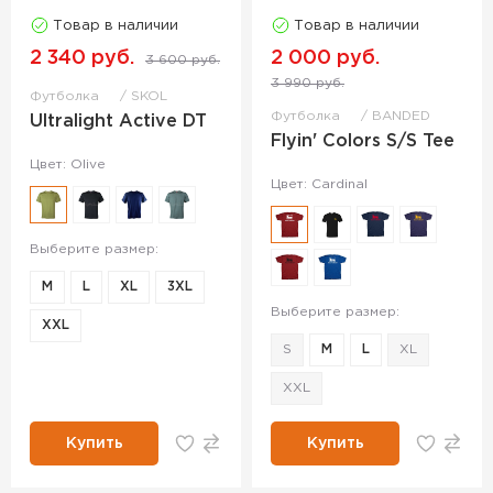
Товар в наличии
Товар в наличии
2 340 руб.
2 000 руб.
3 600 руб.
3 990 руб.
Футболка
SKOL
Футболка
BANDED
Ultralight Active DT
Flyin' Colors S/S Tee
Цвет: Olive
Цвет: Cardinal
Выберите размер:
M
L
XL
3XL
Выберите размер:
ХXL
S
M
L
XL
XXL
Купить
Купить