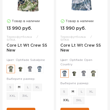
Товар в наличии
Товар в наличии
13 990 руб.
13 990 руб.
Термофутболка
Термофутболка
SITKA
SITKA
Core Lt Wt Crew SS
Core Lt Wt Crew SS
New
New
Цвет: Optifade Subalpine
Цвет: Optifade Open
Country
Выберите размер:
Выберите размер:
S
M
L
XL
S
M
L
XL
XXL
3XL
XXL
3XL