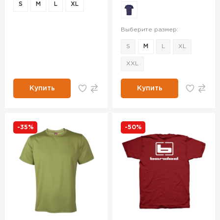
S
M
L
XL
Выберите размер:
S
M
L
XL
XXL
Купить
Купить
-35%
-50%