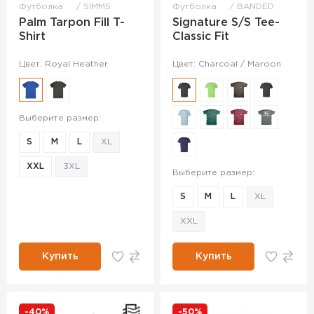
Футболка
SIMMS
Футболка
BANDED
Palm Tarpon Fill T-
Signature S/S Tee-
Shirt
Classic Fit
Цвет: Royal Heather
Цвет: Charcoal / Maroon
Выберите размер:
S
M
L
XL
XXL
3XL
Выберите размер:
S
M
L
XL
XXL
Купить
Купить
-40%
-50%