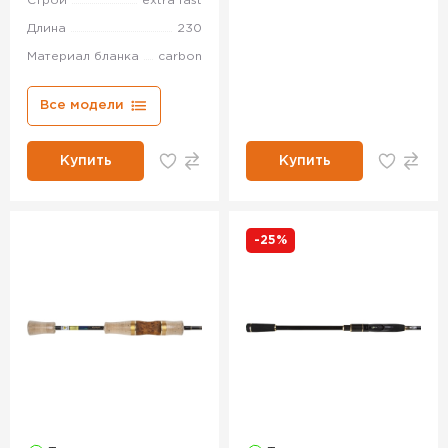
Строй
extra fast
Длина
230
Материал бланка
carbon
Все модели
Купить
Купить
-25%