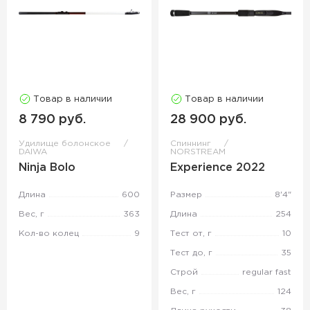
Товар в наличии
Товар в наличии
8 790 руб.
28 900 руб.
Удилище болонское
Спиннинг
DAIWA
NORSTREAM
Ninja Bolo
Experience 2022
Длина
600
Размер
8'4"
Вес, г
363
Длина
254
Кол-во колец
9
Тест от, г
10
Тест до, г
35
Строй
regular fast
Вес, г
124