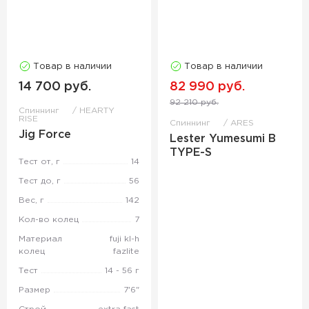
Товар в наличии
Товар в наличии
14 700 руб.
82 990 руб.
92 210 руб.
Спиннинг
HEARTY
RISE
Спиннинг
ARES
Jig Force
Lester Yumesumi B
TYPE-S
Тест от, г
14
Тест до, г
56
Вес, г
142
Кол-во колец
7
Материал
fuji kl-h
колец
fazlite
Тест
14 - 56 г
Размер
7'6"