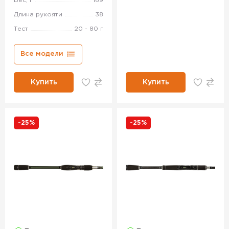
Вес, г
169
Длина рукояти
38
Тест
20 - 80 г
Все модели
Купить
Купить
-25%
-25%