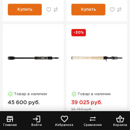
Купить
Купить
-30%
Товар в наличии
Товар в наличии
45 600 руб.
39 025 руб.
55 750 руб.
Спиннинг
BREADEN
Спиннинг
JS
Glamour Rock Fish
COMPANY
TX
Главная
Войти
Избранное
Сравнение
Корзина
Bixod N B3