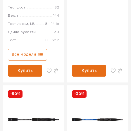
Тест до, г
32
Вес, г
144
Тест лески, LB
8 - 14 lb
Длина рукояти
30
Тест
8 - 32 г
Все модели
Купить
Купить
-50%
-30%