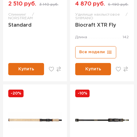
2 510 руб.
4 870 руб.
3 140 руб.
6 490 руб.
Спиннинг
Удилище нахлыстовое
NORSTREAM
SHIMANO
Standard
Biocraft XTR Fly
Длина
142
Все модели
Купить
Купить
-20%
-10%