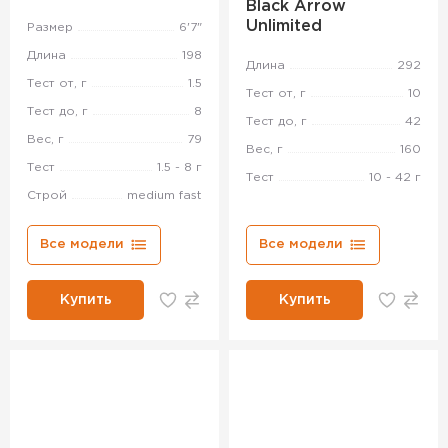
Black Arrow
Unlimited
Размер
6'7"
Длина
198
Длина
292
Тест от, г
1.5
Тест от, г
10
Тест до, г
8
Тест до, г
42
Вес, г
79
Вес, г
160
Тест
1.5 - 8 г
Тест
10 - 42 г
Строй
medium fast
Все модели
Все модели
Купить
Купить