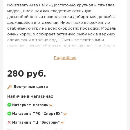
43
Norstream Area Felix – Достаточно крупная и тяжелая
модель, имеющая как следствие отличную
дальнобойность и позволяющая добираться до рыбы,
держащейся в отдалении. Имеет ярко выраженную
стабильную игру на всех скоростях проводки. Модель
очень хорошо собирает активную рыбу как в верхних
слоях, так и в толще воды. Очень эффективными
оказались легкие сбросы и подтвичивание. Norstream
Area Felix 2.3 г – Более миниатюрная и легкая версия
Felix’a. Данный размер имеет два варианта исполнения
Подробнее
по весу – 2,3 г и 2,0 г. Более тяжелая версия имеет менее
размашистую игру и большую стабильность, она лучше
280 руб.
подходит для ловли на течении, с успехом применяется
при ловле таких рыб как голавль, язь, хариус. Очень
эффективно получится облавливать небольшие приямки
Доступные цвета
и омуты на границе с сильным течением. Впрочем, и в
Наличие в магазинах
стоячей воде она будет весьма эффективна, если
активность рыбы пошла на спад, и крупные активные
Интернет-магазин
приманки уже работают хуже. Norstream Area Felix 2.0 г –
Магазин в ТРК "СпортЕХ"
Самая легкая версия этой модели, имеет тот же размер,
что и Felix 2,3 г, но за счет меньшего веса обладает куда
Магазин в ТЦ "Экстрим"
более легкой, «порхающей» игрой и стабильно работает