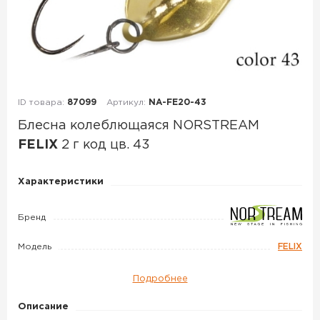
ID товара:
87099
Артикул:
NA-FE20-43
Блесна колеблющаяся NORSTREAM
FELIX
2 г код цв. 43
Блесна
Характеристики
колеблющаяся
NORSTREAM
Бренд
FELIX
Модель
FELIX
2
г
Подробнее
код
цв.
Описание