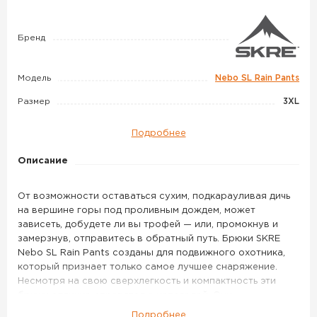
SL
Rain
Pants
Бренд
цвет
MTN
Модель
Nebo SL Rain Pants
Stealth
Размер
3XL
Подробнее
Описание
От возможности оставаться сухим, подкарауливая дичь
на вершине горы под проливным дождем, может
зависеть, добудете ли вы трофей — или, промокнув и
замерзнув, отправитесь в обратный путь. Брюки SKRE
Nebo SL Rain Pants созданы для подвижного охотника,
который признает только самое лучшее снаряжение.
Несмотря на свою сверхлегкость и компактность эти
брюки отлично справятся с непогодой. Они
разрабатывались как универсальные,
Подробнее