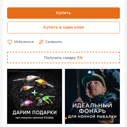
МАТЕРИАЛ:
- Наружный материал из полиэстера (95%) и спандекса
(5%).
Купить
- Трехслойная водонепроницаемая мембрана.
Купить в один клик
ТЕХНОЛОГИИ:
- Teflon Shield + DWR
- Водонепроницаемые молнии YKK Aquaguard.
Избранное
Сравнить
Брюки SKRE Nebo SL Rain Pants цвет MTN Stealth –
данный товар доступен для заказа в интернет-магазине
Получить скидку
5%
BigGame по цене 18 990 руб. с доставкой в Челябинске и
по всей России. Для того, чтобы купить данный товар,
положите его в корзину или позвоните по телефону +7
(351) 220-15-00