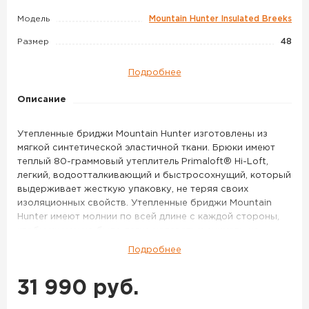
Breeks
Модель
Mountain Hunter Insulated Breeks
цвет
Hunting
Размер
48
Green
Подробнее
/
Shadow
Описание
Brown
Утепленные бриджи Mountain Hunter изготовлены из
мягкой синтетической эластичной ткани. Брюки имеют
теплый 80-граммовый утеплитель Primaloft® Hi-Loft,
легкий, водоотталкивающий и быстросохнущий, который
выдерживает жесткую упаковку, не теряя своих
изоляционных свойств. Утепленные бриджи Mountain
Hunter имеют молнии по всей длине с каждой стороны,
чтобы их можно было легко надевать и снимать, не
снимая обуви.
Подробнее
Особенности:
31 990 руб.
- Боковая молния по всей длине для легкого надевания и
снятия