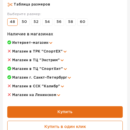
- Гладкий эластичный материал и эластичная талия для
Таблица размеров
минимальной массы
- Эластичный нижний край.
Выберите размер:
48
50
52
54
56
58
60
Брюки HARKILA Mountain Hunter Insulated Breeks цвет
Hunting Green / Shadow Brown – данный товар доступен
Наличие в магазинах
для заказа в интернет-магазине BigGame по цене 31 990
руб. с доставкой в Челябинске и по всей России. Для
Интернет-магазин
того, чтобы купить данный товар, положите его в
Магазин в ТРК "СпортЕХ"
корзину или позвоните по телефону +7 (351) 220-15-00
Магазин в ТЦ "Экстрим"
Магазин в ТЦ "СпортХит"
Магазин г. Санкт-Петербург
Магазин в ССК "Калибр"
Магазин на Ленинском
Купить
Купить в один клик