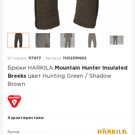
ID товара:
117977
Артикул:
11012391602
Брюки HARKILA
Mountain Hunter Insulated
Breeks
цвет Hunting Green / Shadow
Brown
Брюки
HARKILA
Mountain
Характеристики
Hunter
Insulated
Бренд