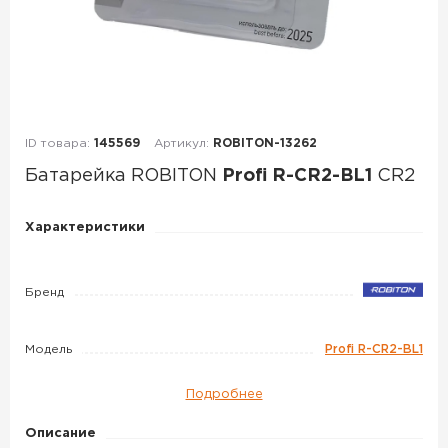
ID товара:
145569
Артикул:
ROBITON-13262
Батарейка ROBITON
Profi R-CR2-BL1
CR2
Батарейка
Характеристики
ROBITON
Profi
Бренд
R-
CR2-
BL1
Модель
Profi R-CR2-BL1
CR2
Подробнее
Описание