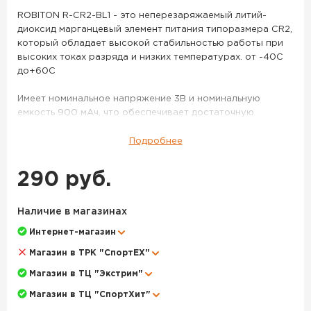
ROBITON R-CR2-BL1 - это неперезаряжаемый литий-
диоксид марганцевый элемент питания типоразмера CR2,
который обладает высокой стабильностью работы при
высоких токах разряда и низких температурах. от -40С
до+60С
Имеет номинальное напряжение 3В и номинальную
емкость 900 мАч, что обеспечивает достаточную
мощность для работы различных электронных
устройств. Эта батарея также защищена от перегрева,
Подробнее
что обеспечивает ее безопасную эксплуатацию.
290 руб.
Его электро-химическая система основана на литии (CR,
3V, 6V), что делает его надежным и долговечным
решением для питания различных устройств.
Наличие в магазинах
Интернет-магазин
Однако, как и любая неперезаряжаемая батарея,
ROBITON R-CR2-BL1 не может быть перезаряжена и не
Магазин в ТРК "СпортЕХ"
должна подвергаться воздействию высоких токов или
Магазин в ТЦ "Экстрим"
перегрузок, что может привести к ее повреждению или
даже аварии.
Магазин в ТЦ "СпортХит"