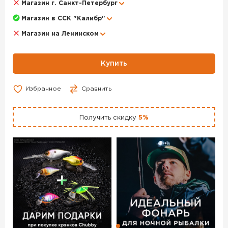
Магазин г. Санкт-Петербург
Батарейка ROBITON Profi R-CR2-BL1 CR2 – данный товар
доступен для заказа в интернет-магазине BigGame по
Магазин в ССК "Калибр"
цене 290 руб. с доставкой в Челябинске и по всей
Магазин на Ленинском
России. Для того, чтобы купить данный товар, положите
его в корзину или позвоните по телефону +7 (351) 220-
15-00
Купить
Избранное
Сравнить
Получить скидку
5%