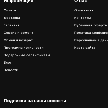
Информация
О нас
Оплата
О магазине
Адрес
Доставка
Контакты
аэропорт Петропавловск-Камчатс
Гарантия
Публичная оферта
г. Елизово, ул. Звёздная, д. 14, 1 эт
Сервис и ремонт
Политика конфиде
Режим работы
зависит от расписания вылета/
Обмен и возврат
Персональные дан
прилёта рейсов
Программа лояльности
Карта сайта
Телефон
Подарочные сертификаты
8 (966) 157-00-60
Блог
Новости
Подписка на наши новости