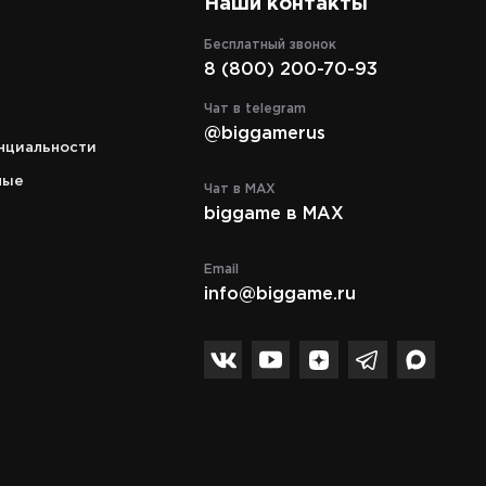
Наши контакты
Бесплатный звонок
8 (800) 200-70-93
Адрес
кий
г. Москва, ТРЦ "СпортEX" ул. 5я
Чат в telegram
аж.
Кабельная, д. 2, стр. 1, уровень 5
@biggamerus
нциальности
Режим работы
c 10:00 до 21:00
ные
Чат в MAX
biggame в MAX
Телефон
8 (495) 972-89-89
Email
info@biggame.ru
Спасибо за подписку!