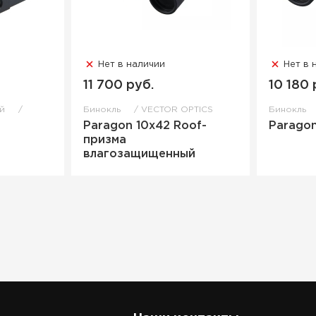
Нет в наличии
Нет в 
11 700 руб.
10 180 
ый
Бинокль
VECTOR OPTICS
Бинокль
Paragon 10x42 Roof-
Parago
призма
влагозащищенный