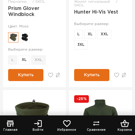
Перчатки
SKOL
Жилет сигнальный
SKOL
Prism Glover
Hunter Hi-Vis Vest
Windblock
Выберите размер:
Цвет: Moss
L
XL
XXL
3XL
Выберите размер:
L
XL
XXL
Купить
Купить
-25%
Главная
Войти
Избранное
Сравнение
Корзина