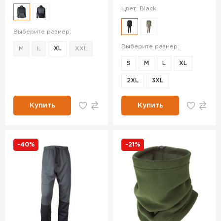
Цвет: Black
Выберите размер:
Выберите размер:
M
L
XL
XXL
S
M
L
XL
2XL
3XL
Купить
Купить
-40%
-21%