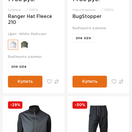
Шапка
SKOL
Накомарник
SKOL
Ranger Hat Fleece
BugStopper
210
Выберите размер:
Цвет: White Multicam
one size
Выберите размер:
one size
Купить
Купить
-29%
-30%