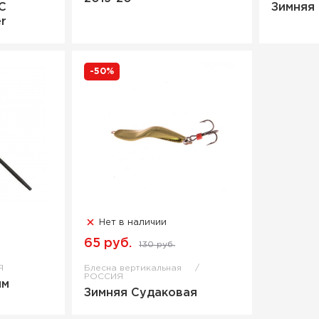
С
Зимняя
r
-50%
Нет в наличии
65 руб.
130 руб.
Я
Блесна вертикальная
РОССИЯ
мм
Зимняя Судаковая