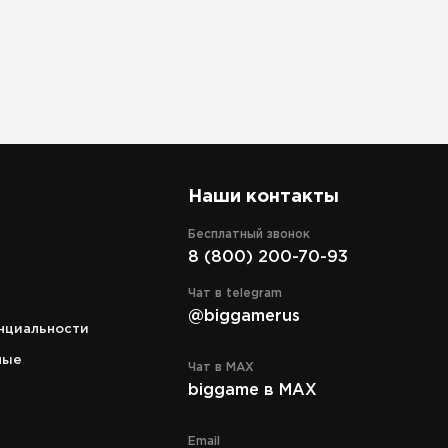
Наши контакты
Бесплатный звонок
8 (800) 200-70-93
Адрес
кий
г. Москва, ТРЦ "СпортEX" ул. 5я
Чат в telegram
аж.
Кабельная, д. 2, стр. 1, уровень 5
@biggamerus
нциальности
Режим работы
c 10:00 до 21:00
ные
Чат в MAX
biggame в MAX
Телефон
8 (495) 972-89-89
Email