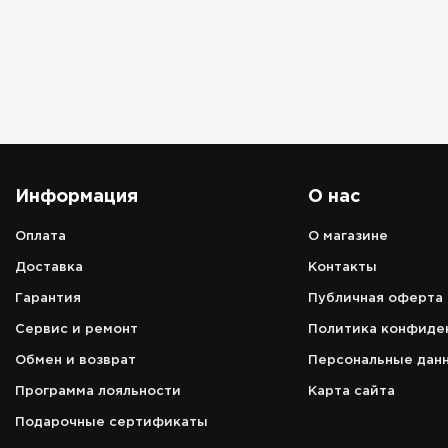
Информация
О нас
Оплата
О магазине
Адрес
Доставка
Контакты
аэропорт Петропавловск-Камчатс
Гарантия
Публичная оферта
г. Елизово, ул. Звёздная, д. 14, 1 эт
Сервис и ремонт
Политика конфиде
Режим работы
зависит от расписания вылета/
Обмен и возврат
Персональные дан
прилёта рейсов
Программа лояльности
Карта сайта
Телефон
Подарочные сертификаты
8 (966) 157-00-60