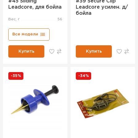
#45 Sliding
#39 Secure Clip
Leadcore, для бойла
Leadcore усилен. д/
бойла
Вес, г
56
Все модели
Купить
Купить
-35%
-34%