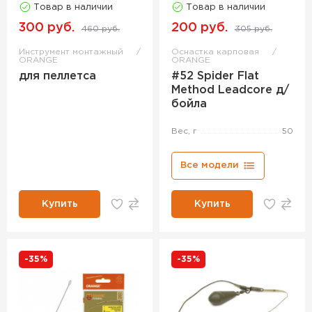
Товар в наличии
Товар в наличии
300 руб.
200 руб.
460 руб.
305 руб.
Инструмент монтажный
Оснастка карповая
ORANGE
ORANGE
для пеллетса
#52 Spider Flat
Method Leadcore д/
бойла
Вес, г
50
Все модели
Купить
Купить
-35%
-35%