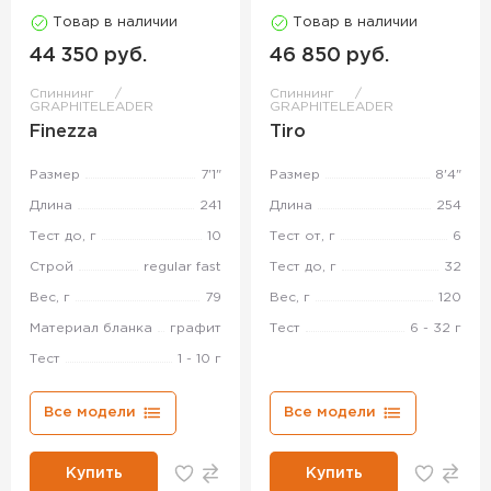
Товар в наличии
Товар в наличии
44 350 руб.
46 850 руб.
Спиннинг
Спиннинг
GRAPHITELEADER
GRAPHITELEADER
Finezza
Tiro
Размер
7'1"
Размер
8'4"
Длина
241
Длина
254
Тест до, г
10
Тест от, г
6
Строй
regular fast
Тест до, г
32
Вес, г
79
Вес, г
120
Материал бланка
графит
Тест
6 - 32 г
Тест
1 - 10 г
Все модели
Все модели
Купить
Купить