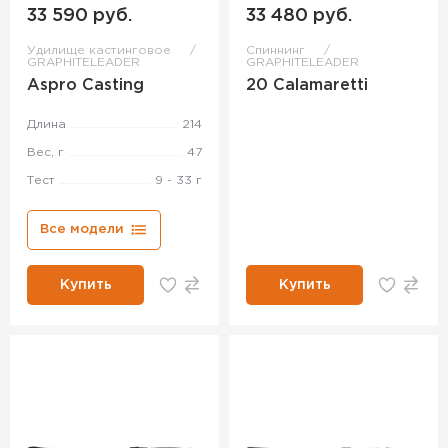
33 590 руб.
33 480 руб.
Удилище кастинговое
Спиннинг
GRAPHITELEADER
GRAPHITELEADER
Aspro Casting
20 Calamaretti
Длина
214
Вес, г
47
Тест
9 - 33 г
Все модели
Купить
Купить