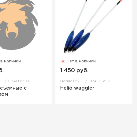
 в наличии
Нет в наличии
б.
1 450 руб.
к
CRALUSSO
Поплавок
CRALUSSO
 съемные с
Helio waggler
ком