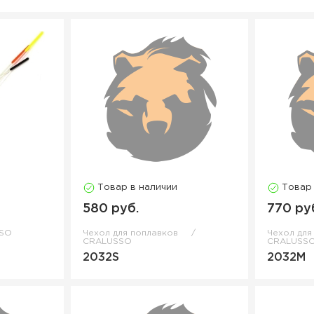
Товар в наличии
Товар
580 руб.
770 ру
SO
Чехол для поплавков
Чехол для
CRALUSSO
CRALUSS
2032S
2032M