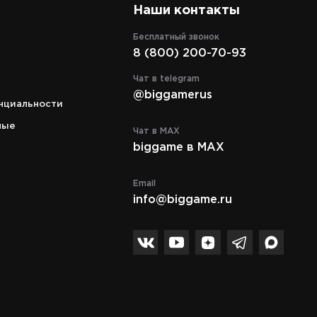
Наши контакты
Бесплатный звонок
8 (800) 200-70-93
Адрес
г. Москва, ТЦ "Экстрим" ул. Смольная,
Чат в telegram
д. 63Б, этаж 2, пав. Д17
@biggamerus
нциальности
Режим работы
c 10:00 до 21:00
ные
Чат в MAX
biggame в MAX
Телефон
8 (495) 972-89-89
Email
info@biggame.ru
Спасибо за подписку!