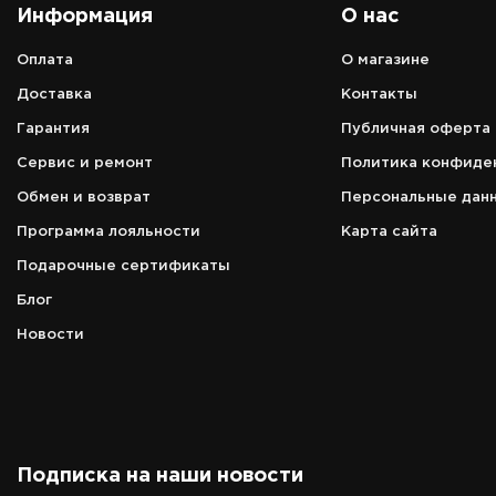
Информация
О нас
Оплата
О магазине
Адрес
Доставка
Контакты
чатский
г. Москва, ТРЦ "СпортEX" ул. 5я
Гарантия
Публичная оферта
 1 этаж.
Кабельная, д. 2, стр. 1, уровень 5
Сервис и ремонт
Политика конфиде
Режим работы
а/
c 10:00 до 21:00
Обмен и возврат
Персональные дан
Программа лояльности
Карта сайта
Телефон
8 (495) 972-89-89
Подарочные сертификаты
Блог
Новости
Подписка на наши новости