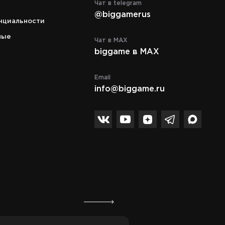
Чат в telegram
аж.
Кабельная, д. 2, стр. 1, уровень 5
@biggamerus
нциальности
Режим работы
c 10:00 до 21:00
ные
Чат в MAX
biggame в MAX
Телефон
8 (495) 972-89-89
Email
info@biggame.ru
Спасибо за подписку!