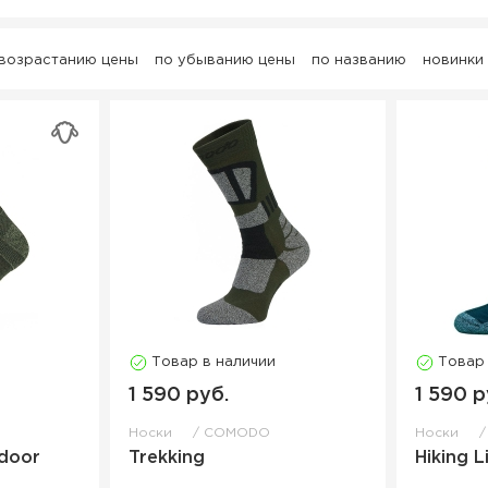
 возрастанию цены
по убыванию цены
по названию
новинки
Товар в наличии
Товар
1 590 руб.
1 590 р
Носки
COMODO
Носки
door
Trekking
Hiking L