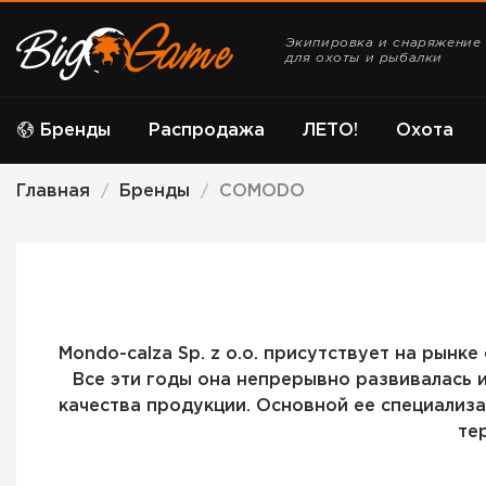
Экипировка и снаряжение
для охоты и рыбалки
Бренды
Распродажа
ЛЕТО!
Охота
Главная
Бренды
COMODO
/
/
Mondo-calza Sp. z o.o. присутствует на рынк
Все эти годы она непрерывно развивалась 
качества продукции. Основной ее специализ
те