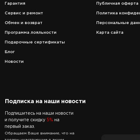
Гарантия
Публичная оферта
г. Елизово, ул. Звёздная, д. 14, 1 эт
Сервис и ремонт
Политика конфиде
Режим работы
зависит от расписания вылета/
Обмен и возврат
Персональные дан
прилёта рейсов
Программа лояльности
Карта сайта
Телефон
Подарочные сертификаты
8 (966) 157-00-60
Блог
Новости
Подписка на наши новости
Подпишитесь на наши новости
и получите скидку
5%
на
первый заказ.
Обращаем Ваше внимание, что на
товары участвующие в акции