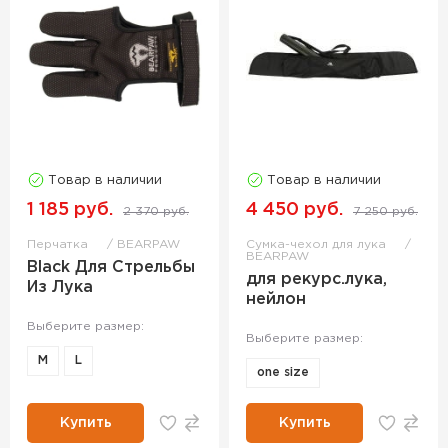
Товар в наличии
Товар в наличии
1 185 руб.
4 450 руб.
2 370 руб.
7 250 руб.
Перчатка
BEARPAW
Сумка-чехол для лука
BEARPAW
Black Для Стрельбы
для рекурс.лука,
Из Лука
нейлон
Выберите размер:
Выберите размер:
M
L
one size
Купить
Купить