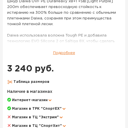
цв.
Шнур Daiwa UVF PE DuraHeavy x8+1 +SI² [Light Purple]
200m обеспечивает превосходную стойкость к
Light
истиранию на 300% больше по сравнению с обычными
Purple
плетенками Daiwa, сохраняя при этом преимущества
#0.6
тонкой плетеной лески.
Daiwa использовала волокна Tough PE и добавила
технологию EVO Silicone 2 от Saltiga 8X, чтобы сделать
леску устойчивой к истиранию. Жесткие полиэтиленовые
волокна толще, чем волокна предыдущих моделей
Подробнее
шнуров. Силикон EVO добавляет более скользкое
покрытие на поверхность лески для увеличения
3 240 руб.
дальности заброса и повышения стойкости к истиранию.
Линия Daiwa UVF PE DuraHeavy окрашена в светло-
Таблица размеров
фиолетовый цвет.
Наличие в магазинах
Плетенка DAIWA UVF PE Dura Heavy 200 м цв. Light Purple
Интернет-магазин
#0.6 – данный товар доступен для заказа в интернет-
магазине BigGame по цене 3 240 руб. с доставкой в
Магазин в ТРК "СпортЕХ"
Москве и по всей России. Для того, чтобы купить данный
Магазин в ТЦ "Экстрим"
товар, положите его в корзину или позвоните по
телефону +7 (495) 972-89-89
Магазин в ТЦ "СпортХит"