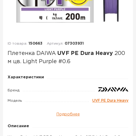
ID товара:
150663
Артикул:
07303931
Плетенка DAIWA
UVF PE Dura Heavy
200
м цв. Light Purple #0.6
Плетенка
Характеристики
DAIWA
UVF
Бренд
PE
Модель
UVF PE Dura Heavy
Dura
Heavy
Подробнее
200
Описание
м