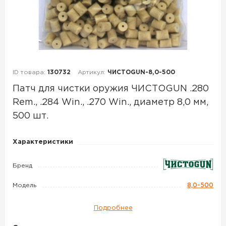
ID товара:
130732
Артикул:
ЧИСТОGUN-8,0-500
Патч для чистки оружия ЧИСТОGUN .280
Rem., .284 Win., .270 Win., диаметр 8,0 мм,
500 шт.
Патч
Характеристики
для
чистки
Бренд
оружия
Модель
8,0-500
ЧИСТОGUN
.280
Подробнее
Rem.,