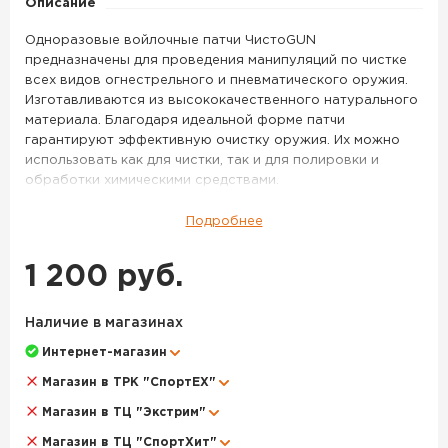
Описание
.284
Win.,
Одноразовые войлочные патчи ЧистоGUN
.270
предназначены для проведения манипуляций по чистке
всех видов огнестрельного и пневматического оружия.
Win.,
Изготавливаются из высококачественного натурального
диаметр
материала. Благодаря идеальной форме патчи
8,0
гарантируют эффективную очистку оружия. Их можно
мм,
использовать как для чистки, так и для полировки и
обработки химическими средствами.
500
шт.
Патч для чистки оружия ЧИСТОGUN .280 Rem., .284 Win.,
Подробнее
.270 Win., диаметр 8,0 мм, 500 шт. – данный товар
доступен для заказа в интернет-магазине BigGame по
1 200 руб.
цене 1 200 руб. с доставкой в Москве и по всей России.
Для того, чтобы купить данный товар, положите его в
корзину или позвоните по телефону +7 (495) 972-89-89
Наличие в магазинах
Интернет-магазин
Магазин в ТРК "СпортЕХ"
Магазин в ТЦ "Экстрим"
Магазин в ТЦ "СпортХит"