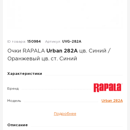
ID товара:
150984
Артикул:
UVG-282A
Очки RAPALA
Urban 282A
цв. Синий /
Оранжевый цв. ст. Синий
Очки
Характеристики
RAPALA
Urban
Бренд
282A
цв.
Модель
Urban 282A
Синий
Подробнее
/
Оранжевый
Описание