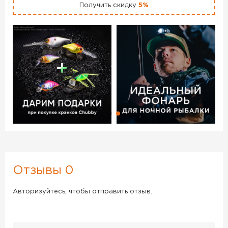
Очки RAPALA Urban 282A цв. Синий / Оранжевый цв. ст.
Получить скидку
5%
Синий – данный товар доступен для заказа в интернет-
магазине BigGame по цене 5 090 руб. с доставкой в
Москве и по всей России. Для того, чтобы купить данный
товар, положите его в корзину или позвоните по
телефону +7 (495) 972-89-89
Отзывы 0
Авторизуйтесь, чтобы отправить отзыв.