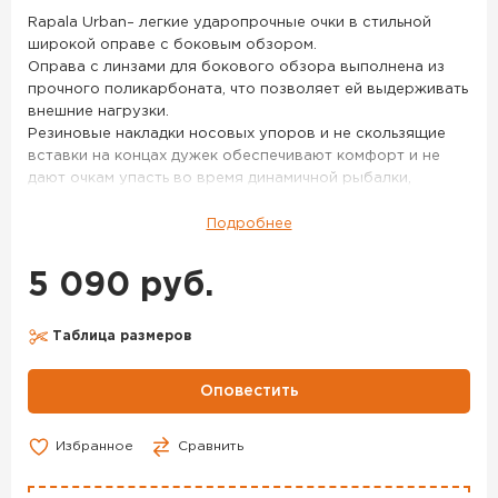
цв.
Rapala Urban– легкие ударопрочные очки в стильной
ст.
широкой оправе с боковым обзором.
Синий
Оправа с линзами для бокового обзора выполнена из
прочного поликарбоната, что позволяет ей выдерживать
внешние нагрузки.
Резиновые накладки носовых упоров и не скользящие
вставки на концах дужек обеспечивают комфорт и не
дают очкам упасть во время динамичной рыбалки,
занятий активными видами спорта и отдыха на природе.
Поляризационные линзы защищают глаза от
Подробнее
ультрафиолетового излучения, пропуская оптимальное
количество света.
5 090 руб.
Обладая отличными оптическими характеристиками без
искажения по краям, линзы дают хорошую видимость
подводной жизни, чего обычные очки не предоставляют.
Таблица размеров
Очки комплектуются шнурком и чехлом для
предохранения их от царапин и повреждений.
Оповестить
Легкие и ударопрочные.
Специальный дизайн дужек.
Резиновые накладки на упоре.
Избранное
Сравнить
Резиновые наконечники.