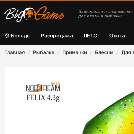
Экипировка и снаряжение
для охоты и рыбалки
Бренды
Распродажа
ЛЕТО!
Охота
Главная
Рыбалка
Приманки
Блесны
Для 
/
/
/
/