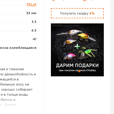
FELIX
33 мм
Получить скидку
5%
3.3
4.3
41
есна колеблющаяся
ная и тяжелая
ую дальнобойность и
ржащейся в
бильную игру на
ь хорошо собирает
 и в толще воды.
сбросы и
 г – Более
Данный размер имеет