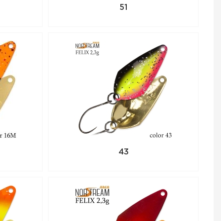
ть данный товар,
51
 по телефону +7
43