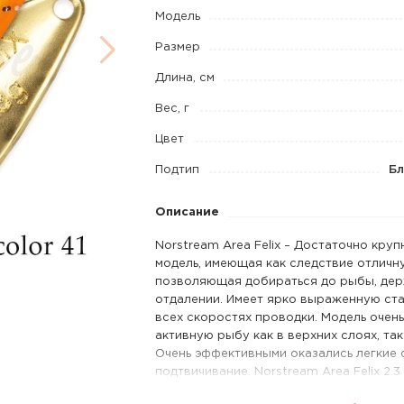
4,3
Модель
г
Размер
код
Длина, см
цв.
Вес, г
41
Цвет
Подтип
Бл
Описание
Norstream Area Felix – Достаточно круп
модель, имеющая как следствие отличн
позволяющая добираться до рыбы, де
отдалении. Имеет ярко выраженную ста
всех скоростях проводки. Модель очен
активную рыбу как в верхних слоях, так
Очень эффективными оказались легкие 
подтвичивание. Norstream Area Felix 2.3
миниатюрная и легкая версия Felix’a. 