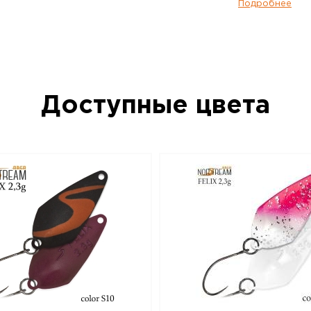
два варианта исполнения по весу – 2,3 г
Подробнее
тяжелая версия имеет менее размашис
стабильность, она лучше подходит для л
успехом применяется при ловле таких ры
хариус. Очень эффективно получится о
небольшие приямки и омуты на границе 
Впрочем, и в стоячей воде она будет в
Доступные цвета
если активность рыбы пошла на спад, 
приманки уже работают хуже. Norstream 
Самая легкая версия этой модели, имее
и Felix 2,3 г, но за счет меньшего веса 
легкой, «порхающей» игрой и стабильн
совсем медленной проводке. Безусловн
преимущественно для стоячей воды. Не
рыбы, ее невысокая активность, не сл
водоемы – вот условия, когда Felix 2,0 
наилучшем свете. Приманки Norstream Ar
изготовлены из латуни и оснащены вы
фурнитурой и крючками без бородок.
Блесна колеблющаяся NORSTREAM FELIX 4
данный товар доступен для заказа в ин
BigGame по цене 280 руб. с доставкой