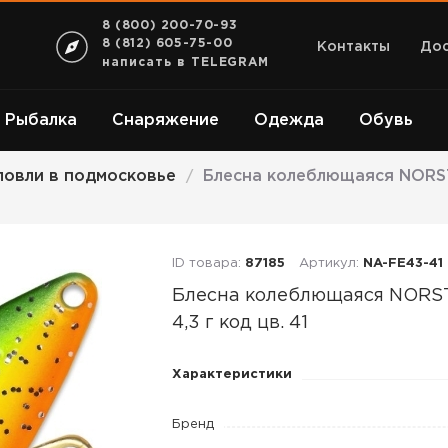
8 (800) 200-70-93
8 (812) 605-75-00
Контакты
Дос
написать в TELEGRAM
Рыбалка
Снаряжение
Одежда
Обувь
ловли в подмосковье
Блесна колеблющаяся NORSTR
/
ID товара:
87185
Артикул:
NA-FE43-41
Блесна колеблющаяся NOR
4,3 г код цв. 41
Блесна
Характеристики
колеблющаяся
NORSTREAM
Бренд
FELIX