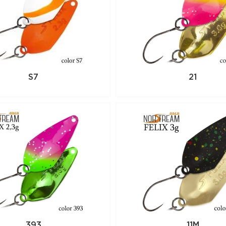
S7
21
393
11M