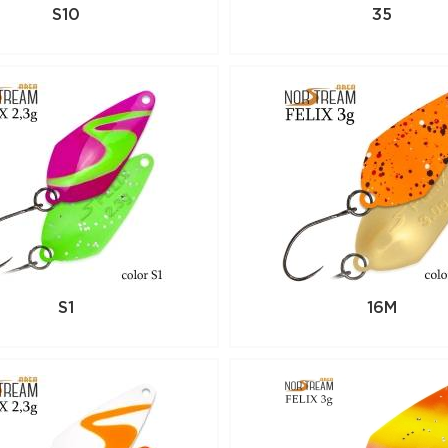
и по всей России. Для того, чтобы купи
S10
35
положите его в корзину или позвоните
(812) 605-75-00
S1
16M