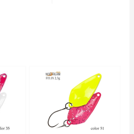
 и 2,0 г. Более
тую игру и большую
овли на течении, с
б как голавль, язь,
блавливать
с сильным течением.
есьма эффективна,
и крупные активные
Area Felix 2.0 г –
т тот же размер, что
обладает куда более
о работает на
о, эта версия
крупная навеска
ишком большие
г проявит себя в
ea Felix
сококачественной
,3 г код цв. 41 –
тернет-магазине
 в Санкт-Петербурге