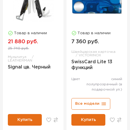
Товар в наличии
Товар в наличии
21 880 руб.
7 360 руб.
25 740 руб.
Швейцарская карточка
VICTORINOX
Мультитул
LEATHERMAN
SwissCard Lite 13
Signal цв. Черный
функций
Цвет
синий
полупрозрачный (в
подарочной уп.)
Все модели
Купить
Купить