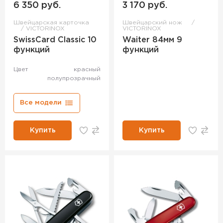
6 350 руб.
3 170 руб.
Швейцарская карточка
Швейцарский нож
VICTORINOX
VICTORINOX
SwissCard Classic 10
Waiter 84мм 9
функций
функций
Цвет
красный
полупрозрачный
Все модели
Купить
Купить