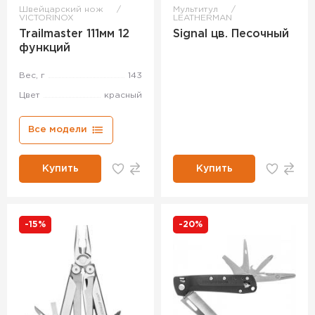
Швейцарский нож
Мультитул
VICTORINOX
LEATHERMAN
Trailmaster 111мм 12
Signal цв. Песочный
функций
Вес, г
143
Цвет
красный
Все модели
Купить
Купить
-15%
-20%