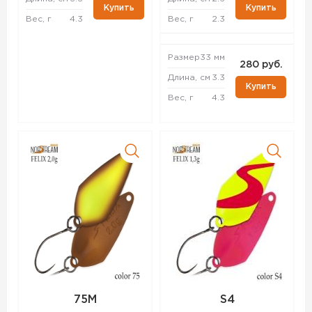
Купить
Купить
Вес, г
4.3
Вес, г
2.3
Размер
33 мм
280 руб.
Длина, см
3.3
Купить
Вес, г
4.3
75M
S4