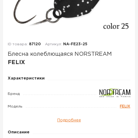
ID товара:
87120
Артикул:
NA-FE23-25
Блесна колеблющаяся NORSTREAM
FELIX
Блесна
Характеристики
колеблющаяся
NORSTREAM
Бренд
FELIX
Модель
FELIX
Подробнее
Описание