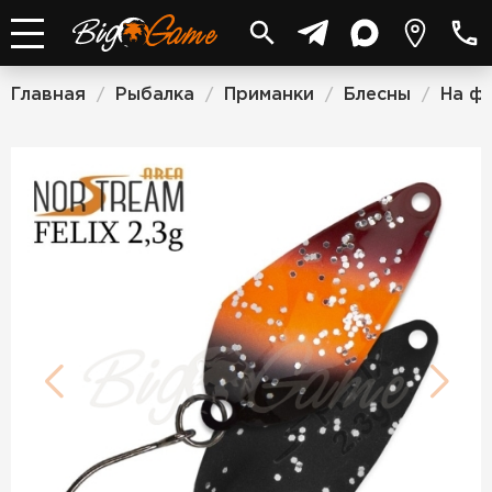
Главная
Рыбалка
Приманки
Блесны
На ф
/
/
/
/