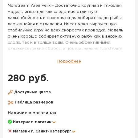
Norstream Area Felix – Достаточно крупная и тяжелая
модель, имеющая как следствие отличную
дальнобойность и позволяющая добираться до рыбы,
держащейся в отдалении. Имеет ярко выраженную
стабильную игру на всех скоростях проводки. Модель
очень хорошо собирает активную рыбу как в верхних
слоях, так и в толще воды. Очень эффективными
оказались легкие сбросы и подтвичивание. Norstream
Area Felix 2.3 г – Более миниатюрная и легкая версия
Felix’a. Данный размер имеет два варианта исполнения
Подробнее
по весу – 2,3 г и 2,0 г. Более тяжелая версия имеет менее
размашистую игру и большую стабильность, она лучше
280 руб.
подходит для ловли на течении, с успехом применяется
при ловле таких рыб как голавль, язь, хариус. Очень
эффективно получится облавливать небольшие приямки
Доступные цвета
и омуты на границе с сильным течением. Впрочем, и в
Таблица размеров
стоячей воде она будет весьма эффективна, если
активность рыбы пошла на спад, и крупные активные
Наличие в магазинах
приманки уже работают хуже. Norstream Area Felix 2.0 г –
Интернет-магазин
Самая легкая версия этой модели, имеет тот же размер,
что и Felix 2,3 г, но за счет меньшего веса обладает куда
Магазин г. Санкт-Петербург
более легкой, «порхающей» игрой и стабильно работает