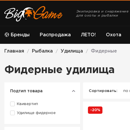
Экипировка и снаряжение
для охоты и рыбалки
Бренды
Распродажа
ЛЕТО!
Охота
Главная
Рыбалка
Удилища
Фидерные
/
/
/
Фидерные удилища
Подтип товара
Сортировать:
по
Квивертип
-20%
Удилище фидерное