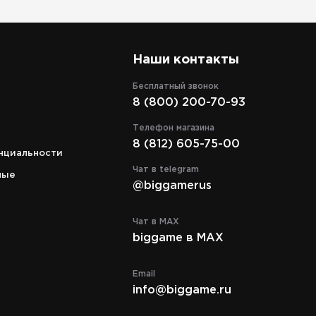
Наши контакты
Бесплатный звонок
8 (800) 200-70-93
Адрес
кий
г. Санкт-Петербург, Магазин в
Телефон магазина
аж.
оружейном центре "Левша" ул.
8 (812) 605-75-00
Новгородская, д. 27, этаж 2
нциальности
Чат в telegram
ные
Режим работы
@biggamerus
пн.—пт. 11:00—19:00
сб.—вс. 11:00—18:00
Чат в MAX
Телефон
biggame в MAX
8 (812) 605-75-00
Email
info@biggame.ru