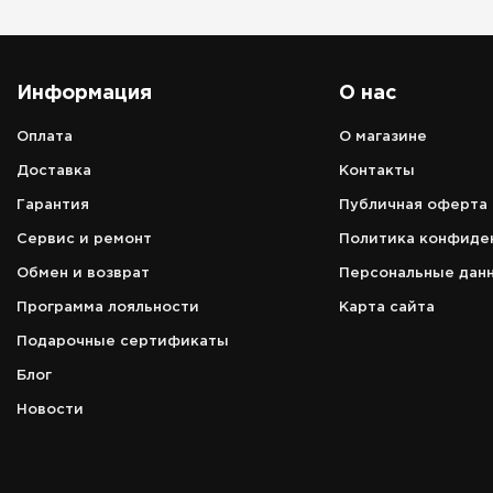
Информация
О нас
Оплата
О магазине
Адрес
Доставка
Контакты
аэропорт Петропавловск-Камчатс
Гарантия
Публичная оферта
г. Елизово, ул. Звёздная, д. 14, 1 эт
Сервис и ремонт
Политика конфиде
Режим работы
зависит от расписания вылета/
Обмен и возврат
Персональные дан
прилёта рейсов
Программа лояльности
Карта сайта
Телефон
Подарочные сертификаты
8 (966) 157-00-60
Блог
Новости