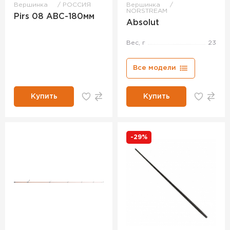
Вершинка
РОССИЯ
Вершинка
NORSTREAM
Pirs 08 ABC-180мм
Absolut
Вес, г
23
Все модели
Купить
Купить
-29%