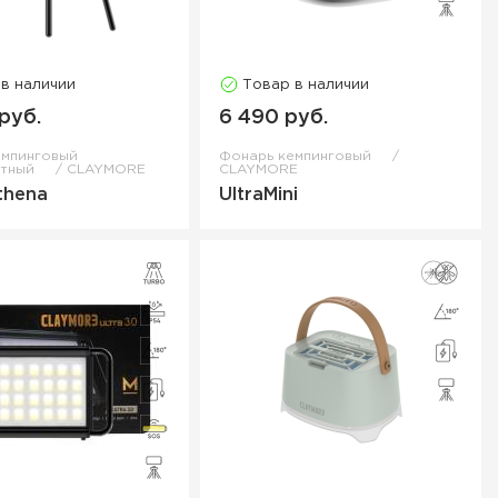
 в наличии
Товар в наличии
руб.
6 490 руб.
емпинговый
Фонарь кемпинговый
итный
CLAYMORE
CLAYMORE
thena
UltraMini