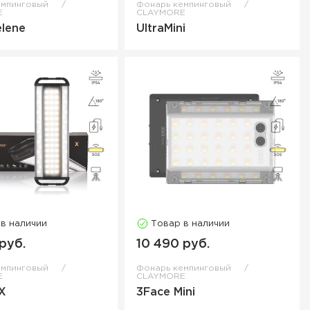
емпинговый
Фонарь кемпинговый
E
CLAYMORE
lene
UltraMini
 в наличии
Товар в наличии
руб.
10 490 руб.
емпинговый
Фонарь кемпинговый
E
CLAYMORE
X
3Face Mini