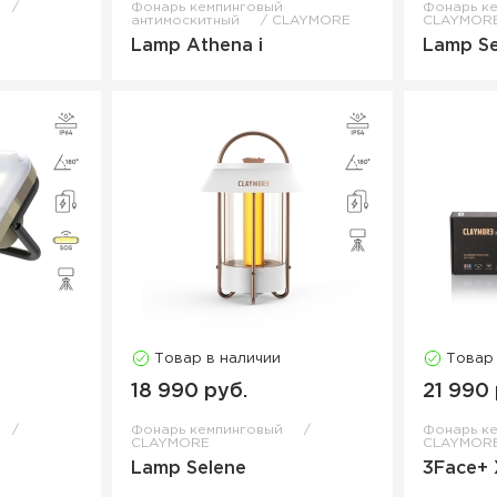
Фонарь кемпинговый
Фонарь к
антимоскитный
CLAYMORE
CLAYMOR
Lamp Athena i
Lamp Se
Товар в наличии
Товар
18 990 руб.
21 990 
Фонарь кемпинговый
Фонарь к
CLAYMORE
CLAYMOR
Lamp Selene
3Face+ 