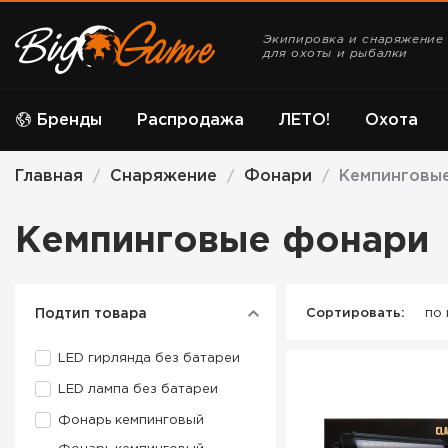
Экипировка и снаряжение
для охоты и рыбалки
Бренды
Распродажа
ЛЕТО!
Охота
Главная
Снаряжение
Фонари
Кемпинговы
/
/
/
Кемпинговые фонари
Подтип товара
Сортировать:
по
LED гирлянда без батареи
LED лампа без батареи
Фонарь кемпинговый