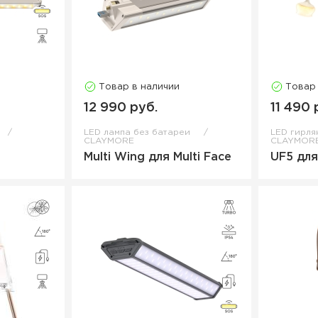
Товар в наличии
Товар
12 990 руб.
11 490 
LED лампа без батареи
LED гирля
CLAYMORE
CLAYMOR
Multi Wing для Multi Face
UF5 для