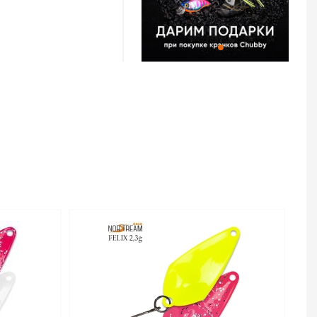
 и 2,0 г. Более
тую игру и большую
овли на течении, с
б как голавль, язь,
блавливать
с сильным течением.
есьма эффективна,
и крупные активные
Area Felix 2.0 г –
т тот же размер, что
обладает куда более
о работает на
о, эта версия
крупная навеска
ишком большие
г проявит себя в
ea Felix
сококачественной
4,3 г код цв. 42 –
тернет-магазине
в Омске и по всей