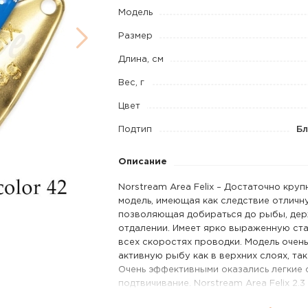
4,3
Модель
г
Размер
код
Длина, см
цв.
Вес, г
42
Цвет
Подтип
Бл
Описание
Norstream Area Felix – Достаточно круп
модель, имеющая как следствие отличн
позволяющая добираться до рыбы, де
отдалении. Имеет ярко выраженную ста
всех скоростях проводки. Модель очен
активную рыбу как в верхних слоях, так
Очень эффективными оказались легкие 
подтвичивание. Norstream Area Felix 2.3
миниатюрная и легкая версия Felix’a. 