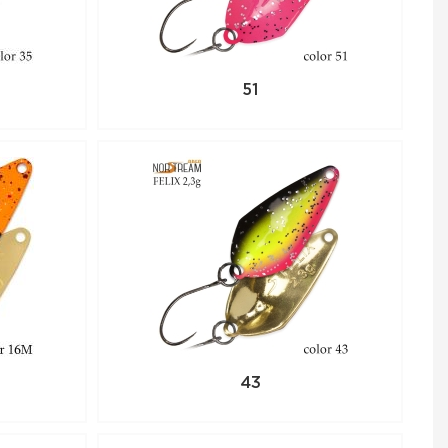
 товар, положите его
7 (3812) 906-466
51
43