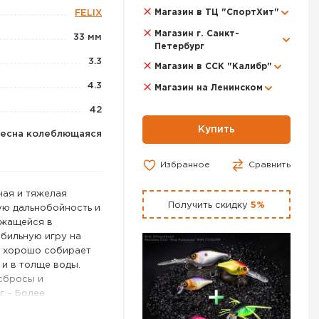
Магазин в ТЦ "СпортХит"
FELIX
Магазин г. Санкт-
33 мм
Петербург
3.3
Магазин в ССК "Калибр"
4.3
Магазин на Ленинском
42
Купить
есна колеблющаяся
Избранное
Сравнить
ная и тяжелая
Получить скидку
5%
ую дальнобойность и
ржащейся в
бильную игру на
ь хорошо собирает
 и в толще воды.
сбросы и
 г – Более
Данный размер имеет