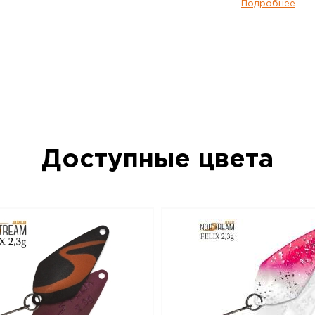
два варианта исполнения по весу – 2,3 г
Подробнее
тяжелая версия имеет менее размашис
стабильность, она лучше подходит для л
успехом применяется при ловле таких ры
хариус. Очень эффективно получится о
небольшие приямки и омуты на границе 
Впрочем, и в стоячей воде она будет в
если активность рыбы пошла на спад, 
приманки уже работают хуже. Norstream 
Самая легкая версия этой модели, имее
и Felix 2,3 г, но за счет меньшего веса 
Доступные цвета
легкой, «порхающей» игрой и стабильн
совсем медленной проводке. Безусловн
преимущественно для стоячей воды. Не
рыбы, ее невысокая активность, не сл
водоемы – вот условия, когда Felix 2,0 
наилучшем свете. Приманки Norstream Ar
изготовлены из латуни и оснащены вы
фурнитурой и крючками без бородок.
Блесна колеблющаяся NORSTREAM FELIX 
данный товар доступен для заказа в ин
BigGame по цене 280 руб. с доставкой 