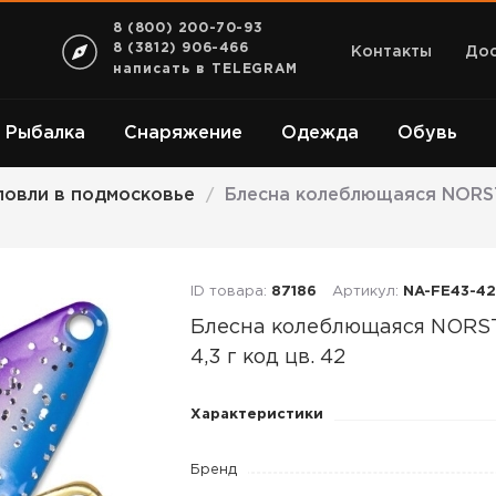
8 (800) 200-70-93
8 (3812) 906-466
Контакты
Дос
написать в TELEGRAM
Рыбалка
Снаряжение
Одежда
Обувь
ловли в подмосковье
Блесна колеблющаяся NORSTR
/
ID товара:
87186
Артикул:
NA-FE43-42
Блесна колеблющаяся NOR
4,3 г код цв. 42
Блесна
Характеристики
колеблющаяся
NORSTREAM
Бренд
FELIX