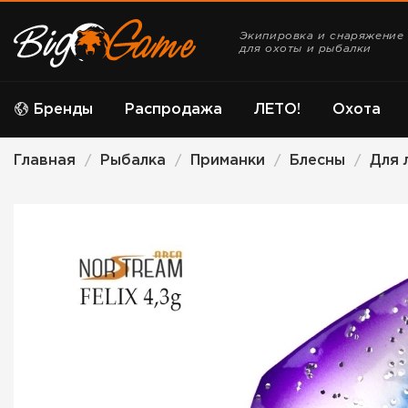
Экипировка и снаряжение
для охоты и рыбалки
Бренды
Распродажа
ЛЕТО!
Охота
Главная
Рыбалка
Приманки
Блесны
Для 
/
/
/
/