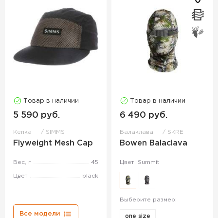
Товар в наличии
Товар в наличии
5 590 руб.
6 490 руб.
Кепка
SIMMS
Балаклава
SKRE
Flyweight Mesh Cap
Bowen Balaclava
Вес, г
45
Цвет: Summit
Цвет
black
Выберите размер:
Все модели
one size