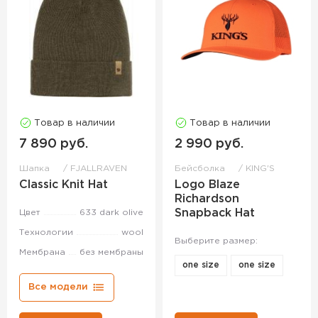
Товар в наличии
Товар в наличии
7 890 руб.
2 990 руб.
Шапка
FJALLRAVEN
Бейсболка
KING'S
Classic Knit Hat
Logo Blaze
Richardson
Snapback Hat
Цвет
633 dark olive
Технологии
wool
Выберите размер:
Мембрана
без мембраны
one size
one size
Все модели