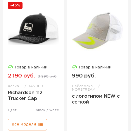
-45%
Товар в наличии
Товар в наличии
2 190 руб.
990 руб.
3 990 руб.
Кепка
BANDED
Бейсболка
NORSTREAM
Richardson 112
с логотипом NEW с
Trucker Cap
сеткой
Цвет
black / white
Все модели