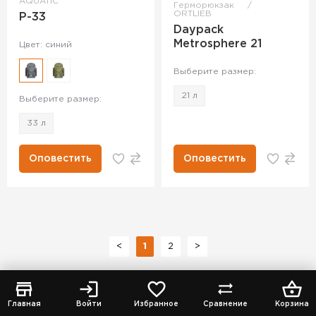
AQUATIC
Герморюкзак
ORTLIEB
Р-33
Daypack
Metrosphere 21
Цвет: синий
Выберите размер:
21 л
Выберите размер:
33 л
Оповестить
Оповестить
<
1
2
>
Главная
Войти
Избранное
Сравнение
Корзина