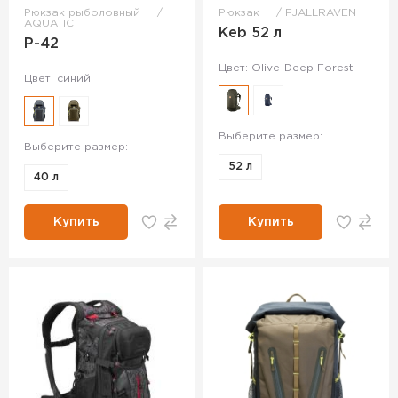
Рюкзак рыболовный
Рюкзак
FJALLRAVEN
AQUATIC
Keb 52 л
Р-42
Цвет: Olive-Deep Forest
Цвет: синий
Выберите размер:
Выберите размер:
52 л
40 л
Купить
Купить