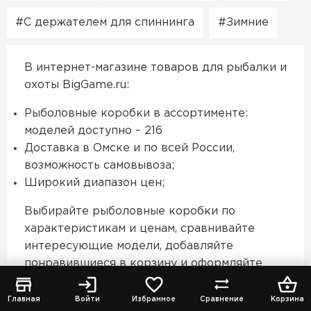
С держателем для спиннинга
Зимние
В интернет-магазине товаров для рыбалки и
охоты BigGame.ru:
Рыболовные коробки в ассортименте:
моделей доступно – 216
Доставка в Омске и по всей России,
возможность самовывоза;
Широкий диапазон цен;
Выбирайте рыболовные коробки по
характеристикам и ценам, сравнивайте
интересующие модели, добавляйте
понравившиеся в корзину и оформляйте
заказ. Все рыболовные коробки имеют
официальную гарантию. Если возникли
Главная
Войти
Избранное
Сравнение
Корзина