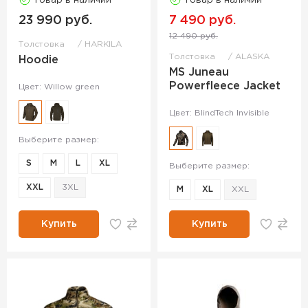
Товар в наличии
Товар в наличии
23 990 руб.
7 490 руб.
12 490 руб.
Толстовка
HARKILA
Толстовка
ALASKA
Hoodie
MS Juneau
Powerfleece Jacket
Цвет: Willow green
Цвет: BlindTech Invisible
Выберите размер:
S
M
L
XL
Выберите размер:
XXL
3XL
M
XL
XXL
Купить
Купить