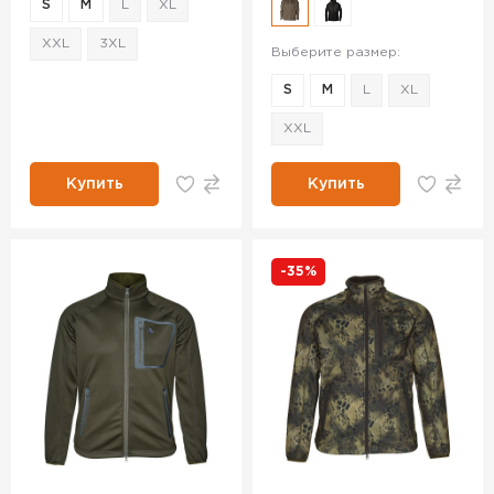
S
M
L
XL
XXL
3XL
Выберите размер:
S
M
L
XL
XXL
Купить
Купить
-35%