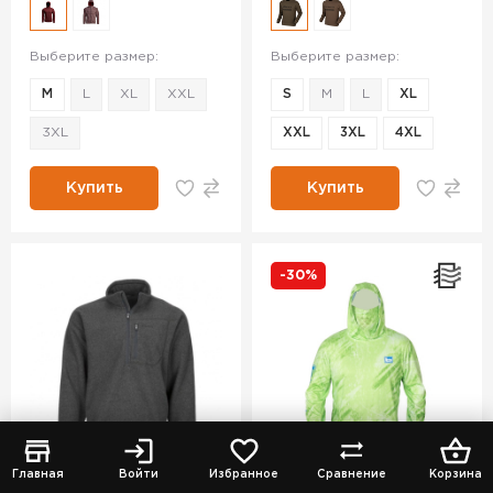
Выберите размер:
Выберите размер:
M
L
XL
XXL
S
M
L
XL
3XL
XXL
3XL
4XL
Купить
Купить
-30%
Главная
Войти
Избранное
Сравнение
Корзина