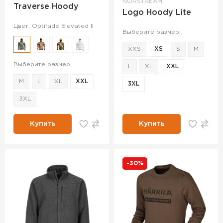
NORSTREAM
Traverse Hoody
Logo Hoody Lite
Цвет: Optifade Elevated II
Выберите размер:
XXS
XS
S
M
Выберите размер:
L
XL
XXL
M
L
XL
XXL
3XL
3XL
Купить
Купить
-30%