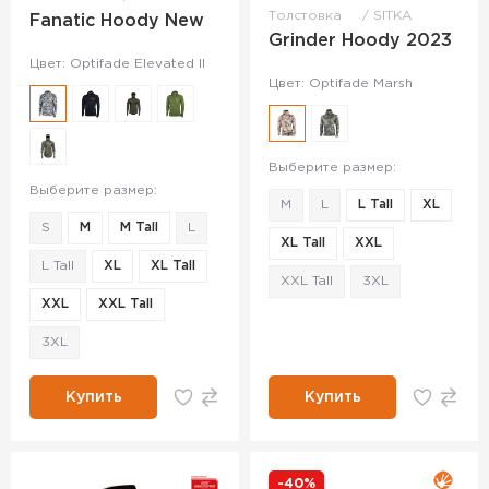
Толстовка
SITKA
Fanatic Hoody New
Grinder Hoody 2023
Цвет: Optifade Elevated II
Цвет: Optifade Marsh
Выберите размер:
Выберите размер:
M
L
L Tall
XL
S
M
M Tall
L
XL Tall
XXL
L Tall
XL
XL Tall
XXL Tall
3XL
XXL
XXL Tall
3XL
Купить
Купить
-40%