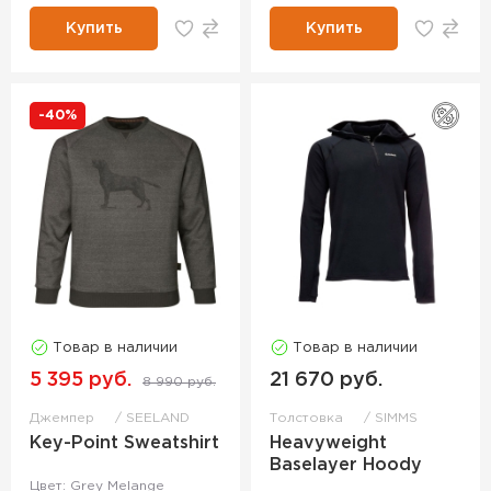
Купить
Купить
-40%
Товар в наличии
Товар в наличии
5 395 руб.
21 670 руб.
8 990 руб.
Джемпер
SEELAND
Толстовка
SIMMS
Key-Point Sweatshirt
Heavyweight
Baselayer Hoody
Цвет: Grey Melange