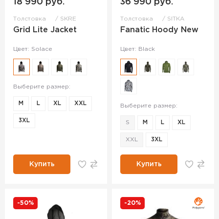
18 990 руб.
36 990 руб.
Толстовка
SKRE
Толстовка
SITKA
Grid Lite Jacket
Fanatic Hoody New
Цвет: Solace
Цвет: Black
Выберите размер:
M
L
XL
XXL
Выберите размер:
3XL
S
M
L
XL
XXL
3XL
Купить
Купить
-50%
-20%