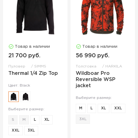
Товар в наличии
Товар в наличии
21 700 руб.
56 990 руб.
Пуловер
SIMMS
Толстовка
HARKILA
Thermal 1/4 Zip Top
Wildboar Pro
Reversible WSP
jacket
Цвет: Black
Выберите размер:
M
L
XL
XXL
Выберите размер:
3XL
S
M
L
XL
XXL
3XL