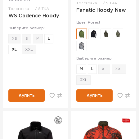
Толстовка
SITKA
Толстовка
SITKA
Fanatic Hoody New
WS Cadence Hoody
Цвет: Forest
Выберите размер:
XS
S
M
L
XL
XXL
Выберите размер:
M
L
XL
XXL
3XL
Купить
Купить