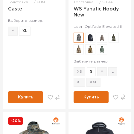
Толстовка
FHM
Толстовка
SITKA
Caste
WS Fanatic Hoody
New
Выберите размер:
Цвет: Optifade Elevated II
M
XL
Выберите размер:
XS
S
M
L
XL
XXL
Купить
Купить
-20%