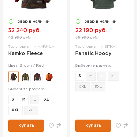
Товар в наличии
Товар в наличии
32 240 руб.
22 190 руб.
42 990 руб.
36 990 руб.
Толстовка
HARKILA
Толстовка
SITKA
Kamko Fleece
Fanatic Hoody
Цвет: Brown / Red
Выберите размер:
S
M
L
XL
XXL
3XL
Выберите размер:
S
M
L
XL
XXL
3XL
Купить
Купить