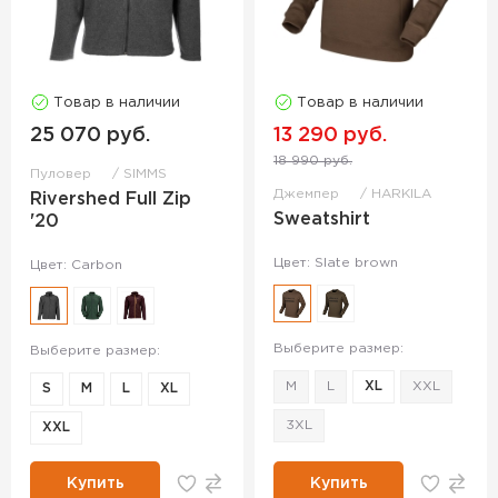
Товар в наличии
Товар в наличии
25 070 руб.
13 290 руб.
18 990 руб.
Пуловер
SIMMS
Джемпер
HARKILA
Rivershed Full Zip
Sweatshirt
'20
Цвет: Slate brown
Цвет: Carbon
Выберите размер:
Выберите размер:
M
L
XL
XXL
S
M
L
XL
3XL
XXL
Купить
Купить