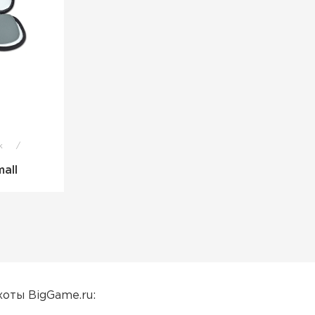
ок
all
хоты BigGame.ru: