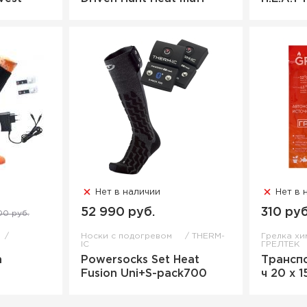
Нет в наличии
Нет в 
52 990 руб.
310 руб
00 руб.
Носки с подогревом
THERM-
Грелка х
IC
ГРЕЛТЕК
n
Powersocks Set Heat
Трансп
Fusion Uni+S-pack700
ч 20 х 1