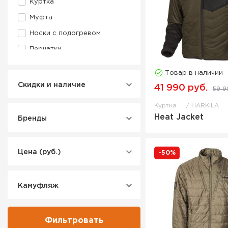
Куртка
Муфта
Носки с подогревом
Перчатки
Стельки
Товар в наличии
Стельки с подогревом
Скидки и наличие
41 990 руб.
59 9
Термокофта
Куртка
HARKILA
Heat Jacket
Бренды
Цена (руб.)
-50%
Камуфляж
Фильтровать