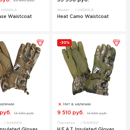
руб.
59 990 руб.
53 990 руб.
HARKILA
Жилет
HARKILA
ase Waistcoat
Heat Camo Waistcoat
-30%
наличии
Нет в наличии
 руб.
9 510 руб.
13 590 руб.
13 590 руб.
BANDED
Перчатки
BANDED
Insulated Gloves
H.E.A.T Insulated Gloves