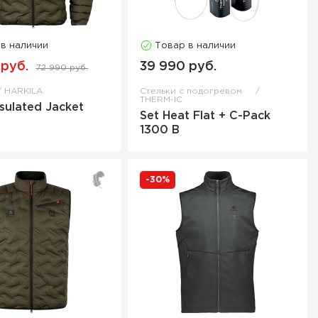
 в наличии
Товар в наличии
 руб.
39 990 руб.
72 990 руб.
HARKILA
Стельки с подогревом
THERM-IC
nsulated Jacket
Set Heat Flat + C-Pack
1300 B
-30%