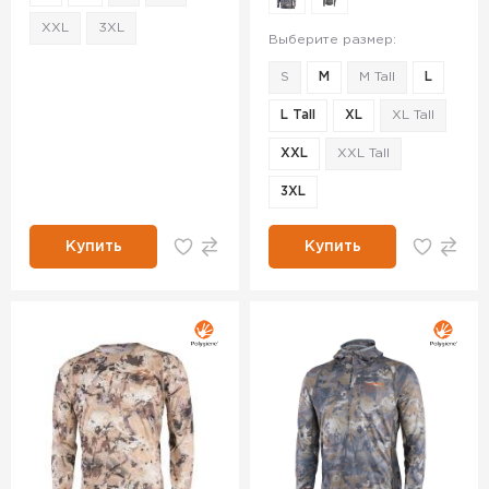
XXL
3XL
Выберите размер:
S
M
M Tall
L
L Tall
XL
XL Tall
XXL
XXL Tall
3XL
Купить
Купить