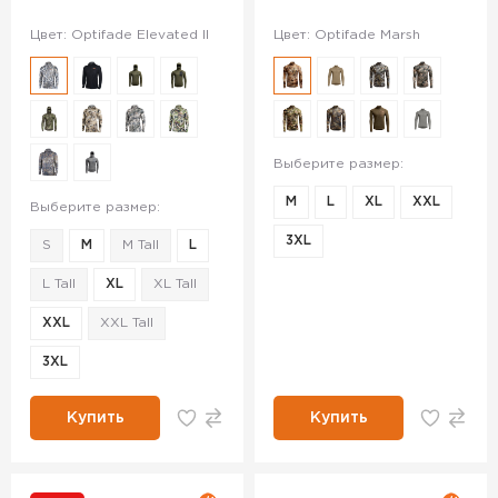
Цвет: Optifade Elevated II
Цвет: Optifade Marsh
Выберите размер:
M
L
XL
XXL
Выберите размер:
3XL
S
M
M Tall
L
L Tall
XL
XL Tall
XXL
XXL Tall
3XL
Купить
Купить