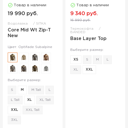
Товар в наличии
Товар в наличии
19 990 руб.
9 340 руб.
16 990 руб.
Водолазка
SITKA
Термокофта
Core Mid Wt Zip-T
BANDED
New
Base Layer Top
Цвет: Optifade Subalpine
Выберите размер:
XS
S
M
L
XL
XXL
Выберите размер:
S
M
M Tall
L
L Tall
XL
XL Tall
XXL
XXL Tall
3XL