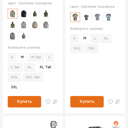
Цвет: Optifade Subalpine
Цвет: Optifade Subalpine
Выберите размер:
S
M
L
XL
Выберите размер:
XXL
3XL
S
M
M Tall
L
L Tall
XL
XL Tall
XXL
XXL Tall
3XL
Купить
Купить