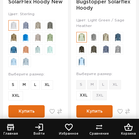
SolarFlex Hoody New
Bugstopper Solarflex
Hoody
Цвет: Sterling
Цвет: Light Green / Sage
Heather
Выберите размер:
Выберите размер:
S
M
L
XL
S
M
L
XL
XXL
3XL
XXL
Купить
Купить
Главная
Войти
Избранное
Сравнение
Корзина