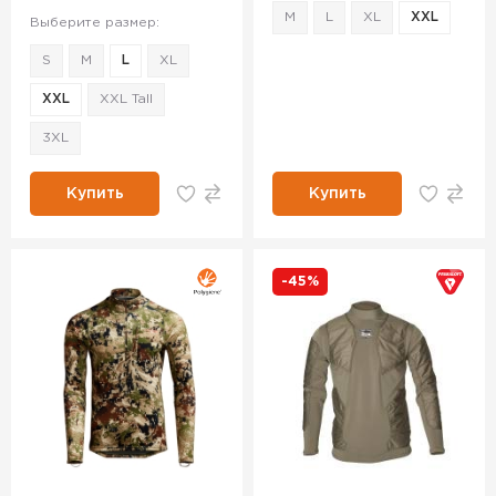
M
L
XL
XXL
Выберите размер:
S
M
L
XL
XXL
XXL Tall
3XL
Купить
Купить
-45%