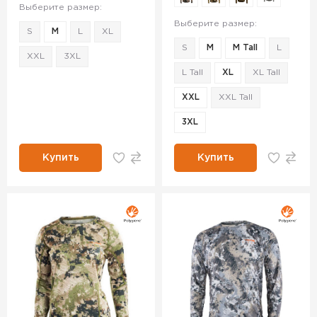
Выберите размер:
Выберите размер:
S
M
L
XL
S
M
M Tall
L
XXL
3XL
L Tall
XL
XL Tall
XXL
XXL Tall
3XL
Купить
Купить