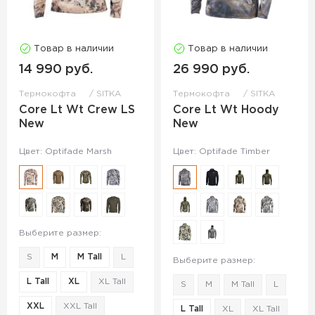
Товар в наличии
Товар в наличии
14 990 руб.
26 990 руб.
Термокофта
SITKA
Термокофта
SITKA
Core Lt Wt Crew LS
Core Lt Wt Hoody
New
New
Цвет: Optifade Marsh
Цвет: Optifade Timber
Выберите размер:
S
M
M Tall
L
Выберите размер:
L Tall
XL
XL Tall
S
M
M Tall
L
XXL
XXL Tall
L Tall
XL
XL Tall