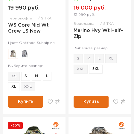
19 990 руб.
16 000 руб.
31 990 руб.
Термокофта
SITKA
Водолазка
SITKA
WS Core Mid Wt
Merino Hvy Wt Half-
Crew LS New
Zip
Цвет: Optifade Subalpine
Выберите размер:
S
M
L
XL
Выберите размер:
XXL
3XL
XS
S
M
L
XL
XXL
Купить
Купить
-35%