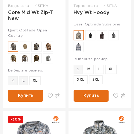
Водолазка
SITKA
Термокофта
SITKA
Core Mid Wt Zip-T
Hvy Wt Hoody
New
Цвет: Optifade Subalpine
Цвет: Optifade Open
Country
Выберите размер:
S
M
L
XL
Выберите размер:
XXL
3XL
M
L
XL
Купить
Купить
-30%