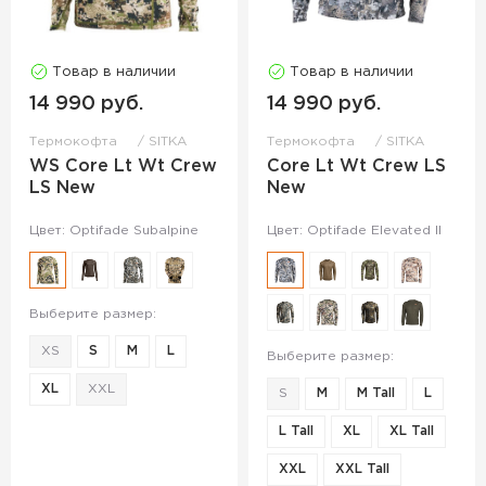
Товар в наличии
Товар в наличии
14 990 руб.
14 990 руб.
Термокофта
SITKA
Термокофта
SITKA
WS Core Lt Wt Crew
Core Lt Wt Crew LS
LS New
New
Цвет: Optifade Subalpine
Цвет: Optifade Elevated II
Выберите размер:
XS
S
M
L
Выберите размер:
XL
XXL
S
M
M Tall
L
L Tall
XL
XL Tall
XXL
XXL Tall