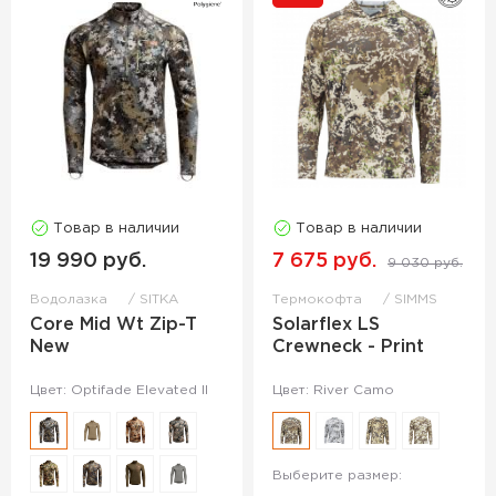
Товар в наличии
Товар в наличии
19 990 руб.
7 675 руб.
9 030 руб.
Водолазка
SITKA
Термокофта
SIMMS
Core Mid Wt Zip-T
Solarflex LS
New
Crewneck - Print
Цвет: Optifade Elevated II
Цвет: River Camo
Выберите размер: