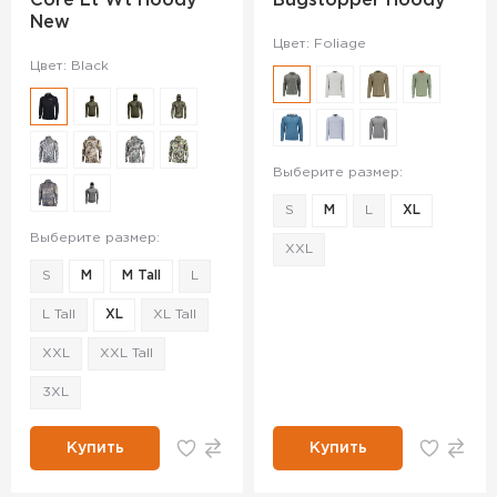
Core Lt Wt Hoody
Bugstopper Hoody
New
Цвет: Foliage
Цвет: Black
Выберите размер:
S
M
L
XL
Выберите размер:
XXL
S
M
M Tall
L
L Tall
XL
XL Tall
XXL
XXL Tall
3XL
Купить
Купить