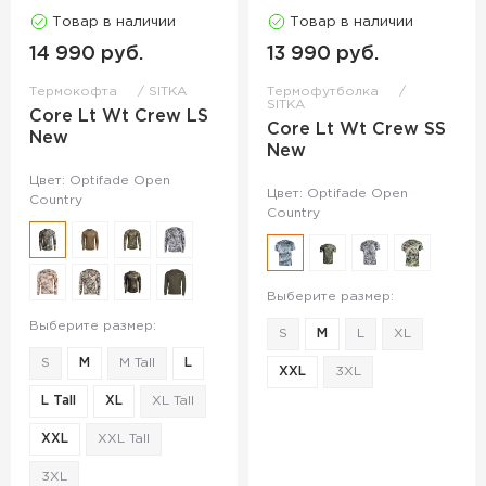
Товар в наличии
Товар в наличии
14 990 руб.
13 990 руб.
Термокофта
SITKA
Термофутболка
SITKA
Core Lt Wt Crew LS
Core Lt Wt Crew SS
New
New
Цвет: Optifade Open
Цвет: Optifade Open
Country
Country
Выберите размер:
Выберите размер:
S
M
L
XL
S
M
M Tall
L
XXL
3XL
L Tall
XL
XL Tall
XXL
XXL Tall
3XL