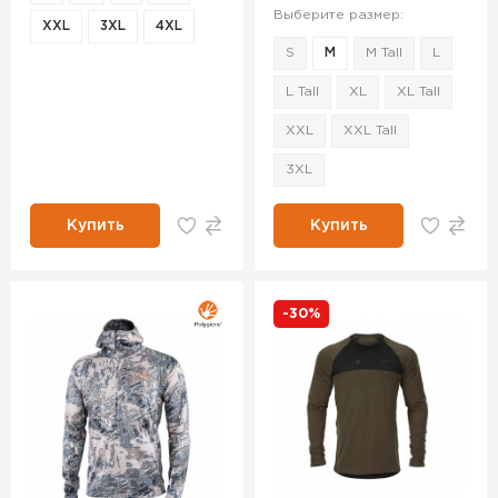
Выберите размер:
XXL
3XL
4XL
S
M
M Tall
L
L Tall
XL
XL Tall
XXL
XXL Tall
3XL
Купить
Купить
-30%