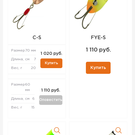
C-S
FYE-S
1 110 руб.
Размер
70 мм
1 020 руб.
Длина, см
7
Купить
Купить
Вес, г
20
Размер
60
мм
1 110 руб.
Длина, см
6
Оповестить
Вес, г
15