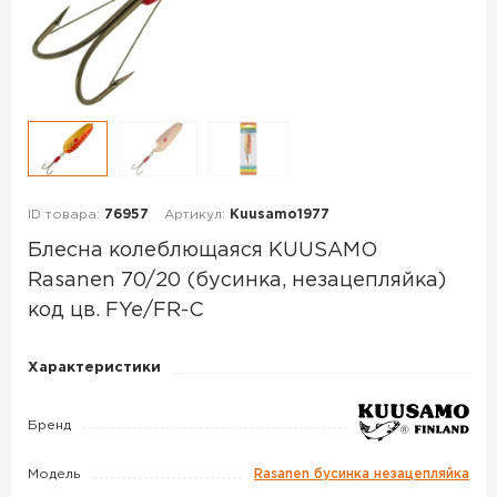
ID товара:
76957
Артикул:
Kuusamo1977
Блесна колеблющаяся KUUSAMO
Rasanen 70/20 (бусинка, незацепляйка)
код цв. FYe/FR-C
Блесна
Характеристики
колеблющаяся
KUUSAMO
Бренд
Rasanen
70/20
Модель
Rasanen бусинка незацепляйка