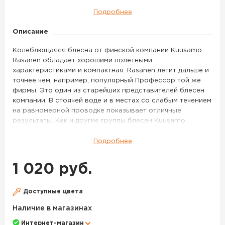
(бусинка,
Подробнее
незацепляйка)
код
Описание
цв.
Колеблющаяся блесна от финской компании Kuusamo
FYe/FR-
Rasanen обладает хорошими полетными
C
характеристиками и компактная. Rasanen летит дальше и
точнее чем, например, популярный Профессор той же
фирмы. Это один из старейших представителей блесен
компании. В стоячей воде и в местах со слабым течением
на равномерной проводке показывает отличные
результаты. Как и другие группы блесен Kuusamo
Rasanen прекрасно работает по щуке. Среди блесен
серии есть различные расцветки, не зацепляемые
Подробнее
варианты колебалок, а так же блесны с гранеными
бусинами для дополнительного привлекательного
1 020 руб.
эффекта.
Блесна колеблющаяся KUUSAMO Rasanen 70/20
Доступные цвета
(бусинка, незацепляйка) код цв. FYe/FR-C – данный товар
доступен для заказа в интернет-магазине BigGame по
Наличие в магазинах
цене 1 020 руб. с доставкой в Омске и по всей России.
Интернет-магазин