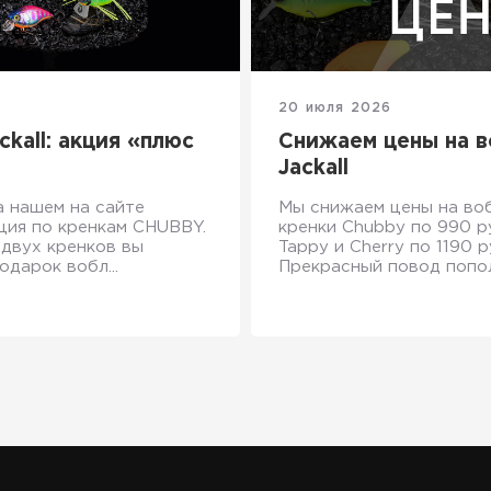
20 июля 2026
ckall: акция «плюс
Снижаем цены на 
Jackall
а нашем на сайте
Мы снижаем цены на во
ция по кренкам CHUBBY.
кренки Chubby по 990 ру
 двух кренков вы
Tappy и Cherry по 1190 р
одарок вобл...
Прекрасный повод пополн