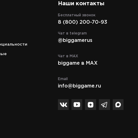
Наши контакты
Бесплатный звонок
8 (800) 200-70-93
Адрес
кий
г. Москва, ТРЦ "СпортEX" ул. 5я
Чат в telegram
аж.
Кабельная, д. 2, стр. 1, уровень 5
@biggamerus
нциальности
Режим работы
c 10:00 до 21:00
ные
Чат в MAX
biggame в MAX
Телефон
8 (495) 972-89-89
Email
info@biggame.ru
Спасибо за подписку!