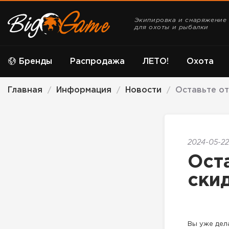
Экипировка и снаряжение
для охоты и рыбалки
Бренды
Распродажа
ЛЕТО!
Охота
Главная
Информация
Новости
Оставьте от
/
/
/
2024-05-22
Ост
ски
Вы уже дел