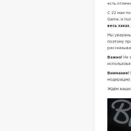
есть отлич
С 22 мая по
Game, и по
весь заказ
Мы уверены
поэтому пр
рассказыва
Важно!
Не з
использова
Внимание!
модерацию 
Ждём ваших