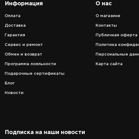
Информация
О нас
Оплата
О магазине
Адрес
Доставка
Контакты
аэропорт Петропавловск-Камчатс
Гарантия
Публичная оферта
г. Елизово, ул. Звёздная, д. 14, 1 эт
Сервис и ремонт
Политика конфиде
Режим работы
зависит от расписания вылета/
Обмен и возврат
Персональные дан
прилёта рейсов
Программа лояльности
Карта сайта
Телефон
Подарочные сертификаты
8 (966) 157-00-60
Блог
Новости
Подписка на наши новости