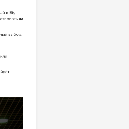
ый в Big
йствовать
на
ьный выбор,
 или
ойдёт