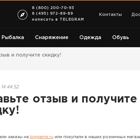
8 (800) 200-70-93
8 (495) 972-89-89
Контакты
Дос
написать в TELEGRAM
Рыбалка
Снаряжение
Одежда
Обувь
зыв и получите скидку!
 14:44:52
авьте отзыв и получите
дку!
али заказы на
biggame.ru
или покупали в наших розничных магаз