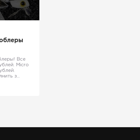
воблеры
блеры! Все
блей. Micro
ублей.
ить з...